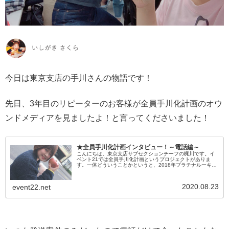
今日は東京支店の手川さんの物語です！
先日、3年目のリピーターのお客様が全員手川化計画のオウ
ンドメディアを見ましたよ！と言ってくださいました！
★全員手川化計画インタビュー！～電話編～
こんにちは。東京支店サブセクションチーフの梶川です。イ
ベント21では全員手川化計画というプロジェクトがありま
す。一体どういうことかというと、2018年プラチナルーキー
賞受賞の手川穂南のように感動を与えられるお客様対応を全
員出来るようになろう...
2020.08.23
event22.net