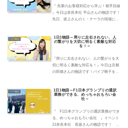
『 先輩のお客様対応から学ぶ！相手目線
』今日は奈良本社 平山さんの物語です！
先日、坂上さんのミ・ナーラの現場にご
一緒しました！抽選会をする現場だった
のですが、常にお客様目線になって金額
1日1物語～周りに左右されない、人
面や抽選会についての説明をとても噛み
1日1物語
の繋がりを大切に明るく素敵な対応
砕いて説明されてい...
を！～
『周りに左右されない、人の繋がりを大
切に明るく素敵な対応を！』今日は京都
の田畑さんの物語です！パイプ椅子をご
利用頂いたお客様から嬉しいお言葉のメ
ールを頂きました！『ご丁寧にご連絡い
1日1物語～F1日本グランプリの通訳
ただき、ありがとうございます^_^
1日1物語
業務ができる、めっちゃおもろい会
こんな時期ですので… ...
社～
『 F1日本グランプリの通訳業務ができ
る、めっちゃおもろい会社 』イベント
21奈良本社 長坂さんの物語です！ お