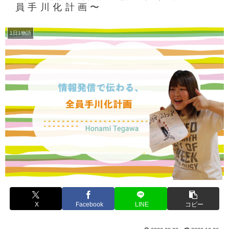
員手川化計画〜
1日1物語
X
Facebook
LINE
コピー