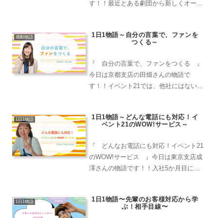
す！！最近とある劇団から新しくオープ
ンする劇場のテープカット物品の依頼を
頂きました。その劇団は私が小さい頃か
1日1物語～自分の言葉で、ファンを
らたまに母親についていき、劇場に足を
感動物語
つくる～
運んだ劇団でした！電話受けて...
『 自分の言葉で、ファンをつくる 』
今日は京都支店の田畑さんの物語で
す！！イベント21では、他社にはない
Wow!と驚いてしまうような感動のサー
ビスを常に研究しています。最近では新
1日1物語～どんな電話にも対応！イ
たに「WEB名刺」をつくろうということ
1日1物語
ベント21のWOW!サービス～
で、メールの署名欄に添付...
『 どんなお電話にも対応！イベント21
のWOW!サービス 』今日は東京支店成
澤さんの物語です！！入社5か月目にし
て事務所に出勤したとき、間違え電話で
コンビニのATMの利用方法のお問い合わ
1日1物語〜先輩のお客様対応から学
せお電話がありました。電話のお客様が
1日1物語
ぶ！相手目線〜
言うには、ATMで...