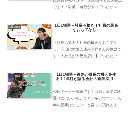
は奈良本社WEBチームの藤岡さんの物語
です！！以前、自分がやっていたオンラ
インイベントページを途中で同じ支店の
島田さんが引き継いでくれた事がありま
1日1物語～社長も驚き！社員の最高
した！自分が他の業務で手が回っていな
1日1物語
なおもてなし～
い時に島田さんに引き継...
『社長も驚き！社員の最高なおもてな
し』今日は大阪支店の米戸さんの物語で
す！！社長が大阪支店に来ていただいた
際に、久賀さん考案の花見面談セットが
実際の商品となって、ホームページに記
1日1物語～役割が成長の機会を作
載されたことがありました！社長は大阪
1日1物語
る！2年目が語る会社の新卒採用～
支店の倉庫に入った途端、大...
今日の一日一物語です！コロナ渦で普段
通りにはいかないことが多いですが、来
年の新卒はすごい！と言って頂けるよう
に、内々定の方との関り方なども新卒委
員会一丸となって進めていければと思い
ます！