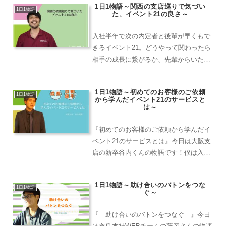
1日1物語～関西の支店巡りで気づい
ント派遣のバイトをしていた時・・・結
1日1物語
た、イベント21の良さ～
構派遣のバイトで行くと...
入社半年で次の内定者と後輩が早くもで
きるイベント21。どうやって関わったら
相手の成長に繋がるか、先輩からいただ
いたものを次の世代へ繋ごうとする学び
と成長の物語です！
1日1物語～初めてのお客様のご依頼
1日1物語
から学んだイベント21のサービスと
は～
『初めてのお客様のご依頼から学んだイ
ベント21のサービスとは』今日は大阪支
店の新卒谷内くんの物語です！僕は入社
するまでに、イベント21のサービステー
マ（お客様への約束）を学ぶ機会が沢山
1日1物語～助け合いのバトンをつな
あり電話対応の練習もしていきました
1日1物語
ぐ～
が、入社してから初めて...
『 助け合いのバトンをつなぐ 』今日