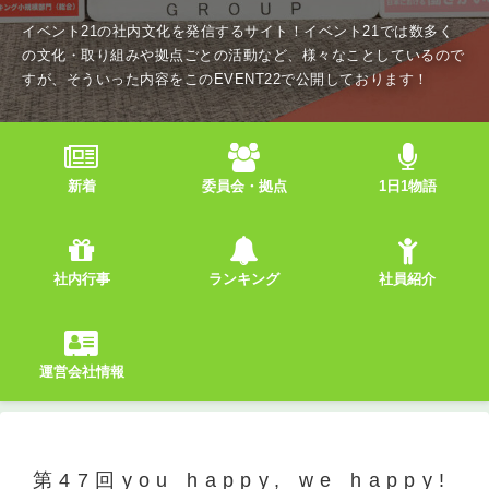
イベント21の社内文化を発信するサイト！イベント21では数多く
の文化・取り組みや拠点ごとの活動など、様々なことしているので
すが、そういった内容をこのEVENT22で公開しております！
新着
委員会・拠点
1日1物語
社内行事
ランキング
社員紹介
運営会社情報
第47回you happy, we happy!