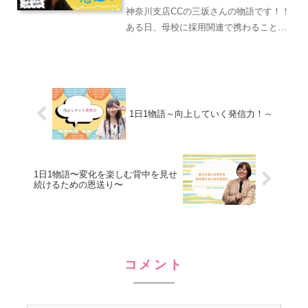
神奈川支店CCの三坂さんの物語です！！
ある日、母校に採用関連で携わることが
ありました！私は国際系が強い大学出身
で、わたしも国際系の学科でした。在学
中は、スペイン語と英語を勉強して、ア
メリカへ短期留学・スペ...
1日1物語～向上していく発信力！～
1日1物語〜変化を楽しむ背中を見せ
続けるための恩送り〜
コメント