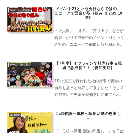
話し合ってみました！！
イベント21という会社ならではの、
Wow！CS委員会
ユニークで面白い取り組み まとめ 10
選!!
「社員数」「拠点」「売り上げ」などが
右肩上がりで成長中のイベント21という
会社の、ユニークで面白い取り組みを10
個厳選してご紹介します！急激な成長の
秘密がここにあるかも！？
【7月度】オフラインで社内行事＆現
チーム・拠点取材
場で急成長？！【愛知支店】
7月は東京で行われた社内行事で愛知の
新卒も堂々と発表してきました！そして
京都支店の先輩が愛知支店に来てくれ
て、学びになる経験もできました！愛知
支店も着々と成長しております！
1日1物語～母校へ採用活動の恩返し
1日1物語
～
『 母校へ採用活動の恩返し 』今日は