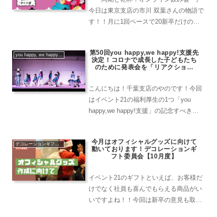
今日は東京支店の市川 双葉さんの物語で
す！！月に1回ペースで20新卒だけのオ
ンライン飲み会を開催しています！！全
員での飲み会が終わった後、そのまま私
第50回you happy,we happy!支援先
を含めて数人だけが残ってさらに語り尽
you happy, we happy!支援
決定！コロナで成長した子どもたち
くしました！本当に時...
のために発表会を「リアクション
柏」
こんにちは！千葉支店のやのです！今回
はイベント21の福利厚生の1つ「you
happy,we happy!支援」の記念すべき第
50回目の支援先が決定したので久しぶり
にこちらのブログを書かせていただいち
今月はオフィシャルグッズに向けて
ゃいます！you happy,we ha...
デコレーションギフト委員会
動いております！デコレーションギ
フト委員会【10月度】
イベント21のギフトといえば、お客様だ
けでなく社員も喜んでもらえる商品がい
いですよね！！今回は新卒の意見も取り
入れながら新しいイベント21のギフトを