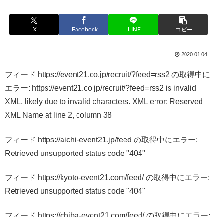
X
Facebook
LINE
コピー
2020.01.04
フィード https://event21.co.jp/recruit/?feed=rss2 の取得中に
エラー: https://event21.co.jp/recruit/?feed=rss2 is invalid
XML, likely due to invalid characters. XML error: Reserved
XML Name at line 2, column 38
フィード https://aichi-event21.jp/feed の取得中にエラー:
Retrieved unsupported status code "404"
フィード https://kyoto-event21.com/feed/ の取得中にエラー:
Retrieved unsupported status code "404"
フィード https://chiba-event21.com/feed/ の取得中にエラー: