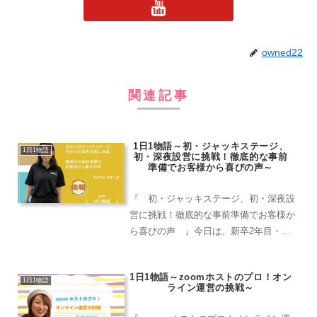
owned22
関連記事
1日1物語～初・ジャッキステージ、
1日1物語
初・深夜設営に挑戦！徹底的な事前
準備でお客様から喜びの声～
『 初・ジャッキステージ、初・深夜設
営に挑戦！徹底的な事前準備でお客様か
ら喜びの声 』今日は、新卒2年目・東
京支店の松尾さんの物語です！ 8月中
頃ににリピーター様の現場をはしごして
1日1物語～zoomホストのプロ！オン
きました！初めてジャッキステージを一
1日1物語
ライン運営の挑戦～
人で組み立てる、さらに深...