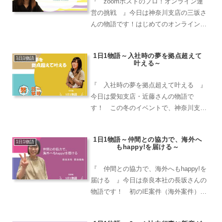
『 zoomホストのプロ！オンライン運
営の挑戦 』今日は神奈川支店の三坂さ
んの物語です！はじめてのオンライン謎
解きのイベント、しかも最大200人のホ
ストをすることがありました！！沢山練
1日1物語～入社時の夢を拠点超えて
習したりとても思入れも残ることがあり
1日1物語
叶える～
ました。1日中事務所...
『 入社時の夢を拠点超えて叶える 』
今日は愛知支店・近藤さんの物語で
す！ この冬のイベントで、神奈川支店
セールスマネージャーの蛎久さんに「今
週末、関東の現場来ない？」とお誘いを
1日1物語～仲間との協力で、海外へ
いただきました。かねてから自分がやり
1日1物語
もhappy!を届ける～
たい！と思っていたディレクタ...
『 仲間との協力で、海外へもhappy!を
届ける 』今日は奈良本社の長坂さんの
物語です！ 初のIE案件（海外案件）で
発注をいただきました！自分が海外案件
を担当させていただくのは2回目で、2回