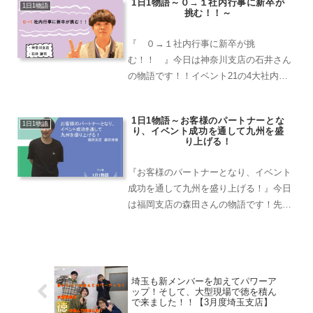
1日1物語～０→１社内行事に新卒が
とも音響機材を借りたいというお客様で
1日1物語
挑む！！～
した。 私自身...
『 ０→１社内行事に新卒が挑
む！！ 』今日は神奈川支店の石井さん
の物語です！！イベント21の4大社内行
事の1つである「横浜ウィンターゲー
ト」。第1回から委員長としてつくりあ
1日1物語～お客様のパートナーとな
げました。ウィンターゲートの主催は
1日1物語
り、イベント成功を通して九州を盛
「ベンチマーク委員会」です。当時、...
り上げる！
『お客様のパートナーとなり、イベント
成功を通して九州を盛り上げる！』今日
は福岡支店の森田さんの物語です！先
日、天神中央公園へ打ち合わせに行って
きました。何度も打ち合わせに行かせて
いただいているお客様ですが、今回はエ
ンドユーザーさんも一緒の打...
埼玉も新メンバーを加えてパワーア
ップ！そして、大型現場で徳を積ん
で来ました！！【3月度埼玉支店】