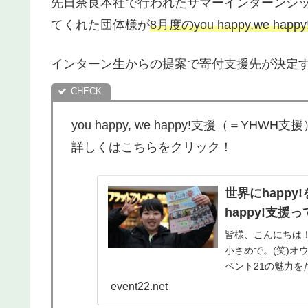
先日奈良本社で行われたサマーインターンシ
てくれた団体様が
8月度のyou happy,we hap
インターン生からの提案で寄付支援先が決定
you happy, we happy!支援（＝YHWH
詳しくはこちらをクリック！
世界にhapp
happy!支援
皆様、こんにちは
小さめで。(笑)
ベント21の魅力
介します！その名も『yo
event22.net