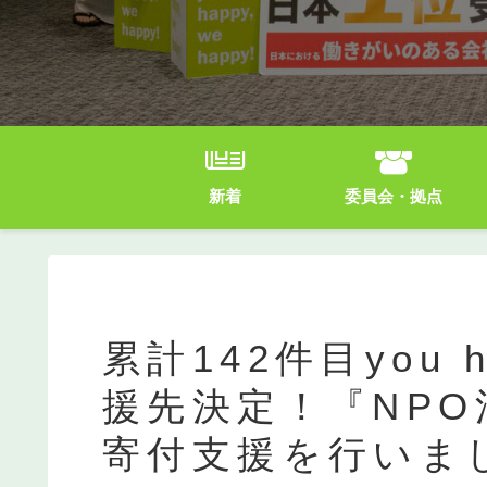
新着
委員会・拠点
累計142件目you ha
援先決定！『NP
寄付支援を行いま