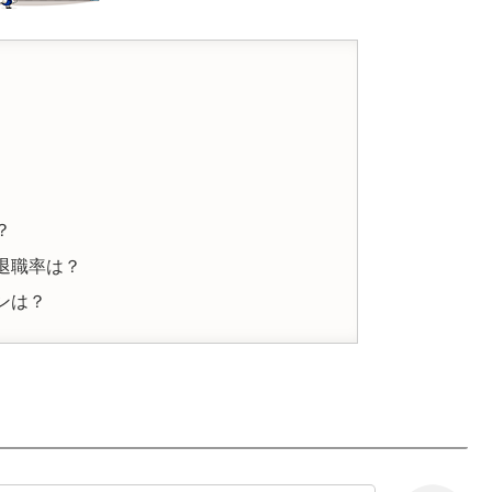
？
退職率は？
ンは？