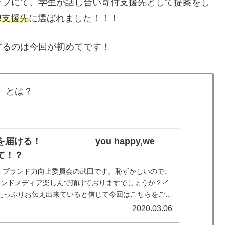
ップにて、学生が話し合い寄付支援先として提案をし
py!支援先
に選ばれました！！！
するのは今回が初めてです！
支援）とは？
y!を届ける！ you happy,we
って！？
！ブランド力向上委員会の武田です。恥ずかしいので、
オウンドメディア楽しんで頂けておりますでしょうか？イ
をたっぷりお伝え出来ていると信じて今回はこちらをご紹
u happy...
2020.03.06