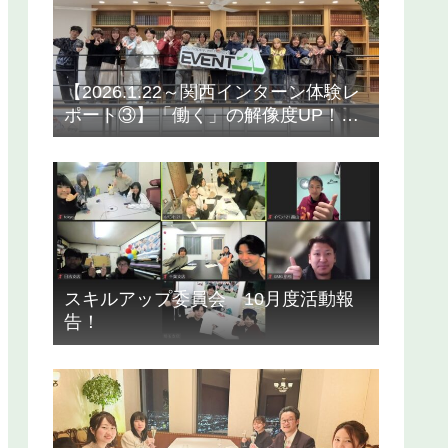
【2026.1.22～関西インターン体験レ
ポート③】「働く」の解像度UP！ア
ウトプットが生んだ成長
スキルアップ委員会 10月度活動報
告！