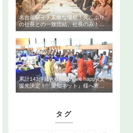
名古屋駅イチ素敵な場所！久しぶり
の社長との一致団結、社長のみ！
【愛知支店】
累計143件目you happy,we happy!支
援先決定！『愛知ネット』様へ寄付
支援を行いました！
タグ