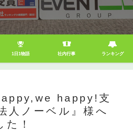
1日1物語
社内行事
ランキング
ppy,we happy!支
O法人ノーベル』様へ
した！