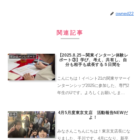
owned22
関連記事
【2025.8.25～関東インターン体験レ
インターンレポート
ポート③】学び、考え、共有し、自
分も相手も成長する５日間を
こんにちは！イベント21の関東サマーイ
ンターンシップ2025に参加した、専門2
年生のUです。よろしくお願いしま
す！！同じくイベント21の関東サマーイ
ンターンシップ2025に参加した、大学2
4月5月度東京支店 活動報告NEWだ
年生のCです。よろしくお願いします。
新着
よ！
インターンシップ...
みなさんこちんにちは！東京支店長にな
りました、手川です。4月になり、新卒