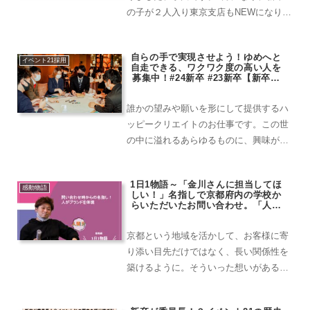
の子が２人入り東京支店もNEWになりま
した★活動報告していきます！新卒紹
介！さて！東京支店には２人新卒の子が
自らの手で実現させよう！ゆめへと
入りました！紹介しちゃってください！
イベント21採用
自走できる、ワクワク度の高い人を
初めまして！２年目になり...
募集中！#24新卒 #23新卒【新卒採
用・中途採用エントリー受付中！】
誰かの望みや願いを形にして提供するハ
ッピークリエイトのお仕事です。この世
の中に溢れるあらゆるものに、興味があ
り手に取り体験してみたい人！何にも代
えられない、驚きと感動の創造が自分の
1日1物語～「金川さんに担当してほ
手で実現させられます！仕事だけではな
感動物語
しい！」名指しで京都府内の学校か
く、イベント21を通じて社会をよりよく
らいただいたお問い合わせ。「人が
ブランド」を体現～
したいという思いを持っている人も存分
に力を発揮できる環境が創り出せます！
京都という地域を活かして、お客様に寄
り添い目先だけではなく、長い関係性を
築けるように。そういった想いがある中
で名指しのお問い合わせをいただきまし
た！