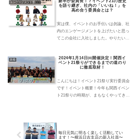
新卒が委員長！？イベント21の歴史
エンゲージメント委員会
を語り継ぎ、社内の「いいね！」を
高め合う委員会とは？
実は僕、イベントのお手伝いは勿論、社
内のエンゲージメントを上げたいと思っ
てこの会社に入社しました。やりたい
（＝夢）を実現できる企業文化・社風が
イベント21にはあります。「委員会」制
2024年1月14日㈰開催決定！関西イ
度を通して「やりたい（＝夢）」を叶え
新着
ベント21祭りができるまでの道のり
るべく、委員長に手を挙げました。この
に徹底取材！
記事では僕が委員長を務める「レジェン
ド＆エンゲージメント委員会」について
こんにちは！イベント21祭り実行委員会
ブログを書いていきます！
です！イベント概要！今年も関西イベン
ト21祭りの時期が、まもなくやってきま
すね！改めて、イベント21祭りについて
ご紹介しましょう！イベント21祭り実行
委員会のミッションは、『イベント21を
知ってもらい、...
毎日元気に明るく楽しく活動してい
ます！〜横浜日吉支店の新入社員〜