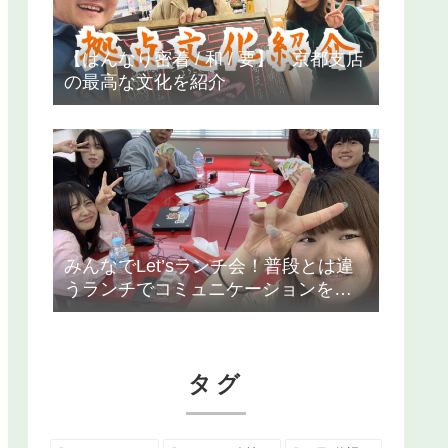
【はんなり密着 / 和 / 要】 京都支店
の最高な文化を紹介
みんなでLet’sランチ会！普段とは違
うランチでコミュニケーションを深
めました！【東京支店】
タグ