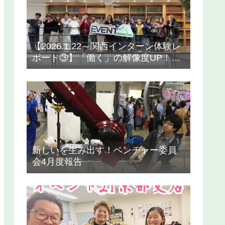
【2026.1.22～関西インターン体験レ
ポート③】「働く」の解像度UP！ア
ウトプットが生んだ成長
新しいを生み出す！ベンチャー委員
会4月度報告