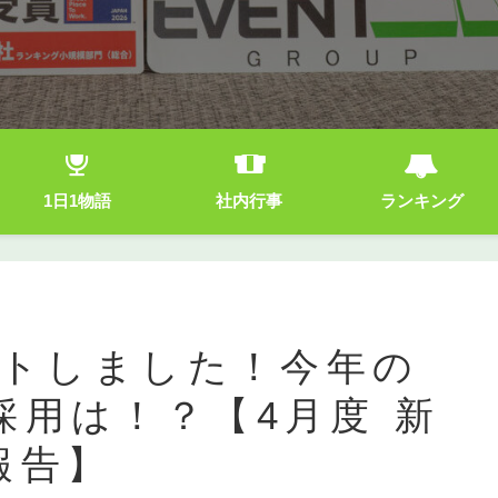
1日1物語
社内行事
ランキング
ートしました！今年の
採用は！？【4月度 新
報告】