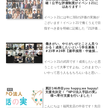
リューがあります。感動させ、感動でき
イベント21採用
確！公平な評価制度がイベント21に
る人になろうというサ...
はあります！
イベント21には年に3回の評価の実施が
ございます！イベント21で働くうえで目
指すべき姿を明確に記載した『21評価』
を中心に、所属部署や役職にあった評価
項目があります。指針がしっかりとある
働きがい、やりがいがとことん見つ
と、方向性が分かりやすく、どういった
新着
かる！成長したいという学生募集！
言動をするべきかが...
＃23卒＃24卒【新卒採用・中途採用
エントリー受付中！】
イベント21の武田です！成長したいと思
うことって大事ですよね。このままでい
いやって思う人ももちろんいると思いま
すが、やっぱり人生通して、変わり続け
る人でありたいなと僕は思います。イベ
累計146件目you happy,we happy!
ント21ではそういった人としての成長機
新着
支援先決定！『NPO法人手話の実』
会が数多くあります。...
様へ寄付支援を行いました！
こんにちは！福岡支店の中谷です！先日