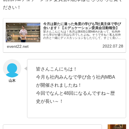
ださい！
今月は新たに違った角度の学びも⁈社員主体で学び
合います！【エデュケーション委員会活動報告】
皆さんこんにちは！先月は第8回公開MBAがあって、社内外
から学びが盛り沢山な月でしたよね。そうですね！私も社外
の方と一緒にディスカッションをしたりして、すごく良い刺
激になりました～！今月はエデュケーション委員会で新しい
ことも始めましたよね。...
2022.07.28
event22.net
皆さんこんにちは！
今月も社内みんなで学び合う社内MBA
が開催されましたね！
今回でなんと48回になるんですね～歴
史が長い～！