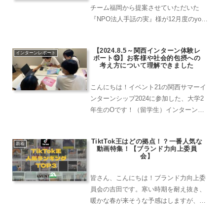
チーム福岡から提案させていただいた
『NPO法人手話の実』様が12月度のyou
happy,we happy!支援先に選ばれまし
た！🙌今回は『NPO法人手話の実』さん
【2024.8.5～関西インターン体験レ
がどのような活動を行っているのか、ま
インターンレポート
ポート⑬】お客様や社会的包摂への
たな...
考え方について理解できました
こんにちは！イベント21の関西サマーイ
ンターンシップ2024に参加した、大学2
年生のOです！（留学生）インターンシ
ップにチャレンジしたきっかけ最近、イ
ンターンシップには１年次から参加でき
TiktTok王はどの拠点！？一番人気な
るようになっています。４年のとき、卒
新着
動画特集！【ブランド力向上委員
業論文で忙しくなる...
会】
皆さん、こんにちは！ブランド力向上委
員会の吉田です。寒い時期を耐え抜き、
暖かな春が来そうな予感はしますが、ま
だまだ寒い日は続きますね！先日は雪が