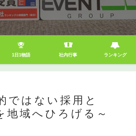
1日1物語
社内行事
ランキング
目的ではない採用と
を地域へひろげる～