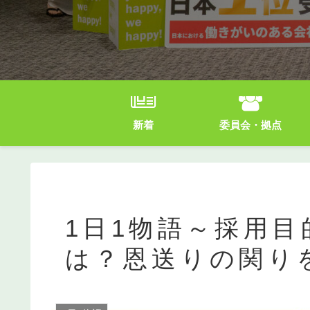
新着
委員会・拠点
1日1物語～採用
は？恩送りの関り