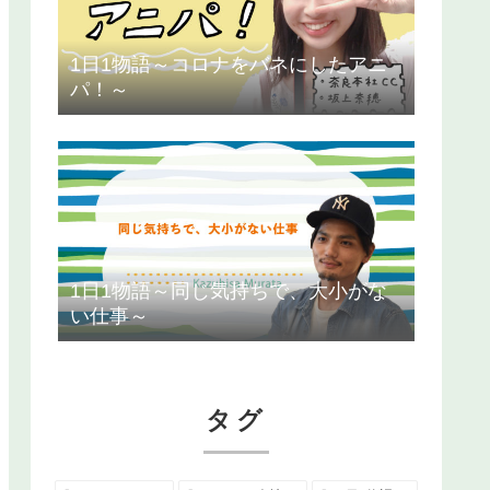
1日1物語～コロナをバネにしたアニ
パ！～
1日1物語～同じ気持ちで、大小がな
い仕事～
タグ