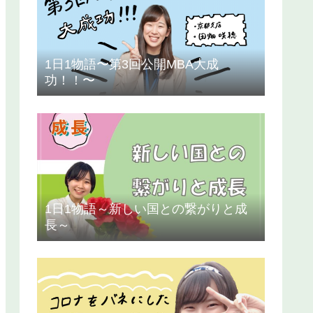
1日1物語〜第3回公開MBA大成
功！！〜
1日1物語～新しい国との繋がりと成
長～