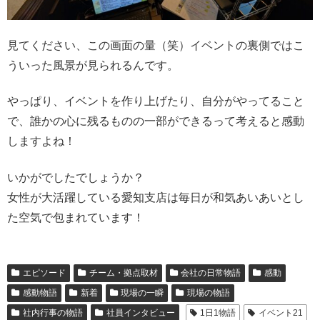
見てください、この画面の量（笑）イベントの裏側ではこ
ういった風景が見られるんです。
やっぱり、イベントを作り上げたり、自分がやってること
で、誰かの心に残るものの一部ができるって考えると感動
しますよね！
いかがでしたでしょうか？
女性が大活躍している愛知支店は毎日が和気あいあいとし
た空気で包まれています！
エピソード
チーム・拠点取材
会社の日常物語
感動
感動物語
新着
現場の一瞬
現場の物語
社内行事の物語
社員インタビュー
1日1物語
イベント21