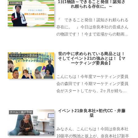
1日1物語～できること発信！認知さ
1台グループ会社のステップさんに引取
1日1物語
れ頼られる存在に。～
に行って、納品をするという...
『 できること発信！認知され頼られる
存在に。 』今日は奈良本社の音成さん
の物語です！！今まで近場からの動画依
頼が多かったのですが、最近どこから情
報を聞いたのか愛知支店の近藤さんから
世の中に求められている商品とは！
内定式の動画制作依頼がきました。電話
マーケティング委員会
そしてイベント21の強みとは！【マ
の開口1番に謝られて何事...
ーケティング委員会】
こんにちは！今年度マーケティング委員
会の森田です！今期マーケティング委員
会がスタートしてから、2ヶ月が経ちま
して春からすっかり夏日和になってきま
した！そんな中でどんな活動をしてきた
イベント21奈良本社×初代CC・井藤
かを本日はご紹介いたします！〓〓前回
チーム・拠点取材
栞
記事は下記から〓〓4月か...
みなさん、こんにちは！今回は奈良本社
19新卒の鴨池と坂上が、奈良本社17新卒