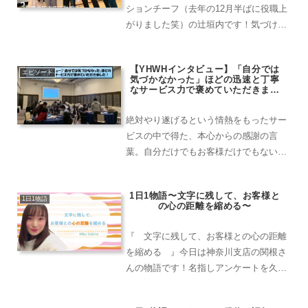
ションチーフ（去年の12月半ばに役職上
がりました笑）の辻垣内です！気づけば
4月も終わり、もうGW真っ只中なんです
が、最近の大阪支店について活動報告を
【YHWHインタビュー】「自分では
させていただきたいと思います！そうい
エピソード
気づかなかった」ほどの迅速と丁寧
えばできてなかった...
なサービス力で褒めていただきまし
た！
絶対やり遂げるという情熱をもったサー
ビスの中で得た、本心からの感謝の言
葉。自分だけでもお客様だけでもない、
幸せの輪をひろめていきます！
1日1物語〜文字に残して、お客様と
1日1物語
の心の距離を縮める〜
『 文字に残して、お客様との心の距離
を縮める 』今日は神奈川支店の関根さ
んの物語です！名指しアンケートを久し
ぶりにいただくことができました！先
日、福島県の案件が決まりガラスケース