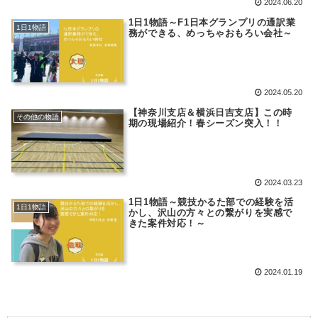
2024.06.20
1日1物語～F1日本グランプリの通訳業
1日1物語
務ができる、めっちゃおもろい会社～
2024.05.20
【神奈川支店＆横浜日吉支店】この時
その他の物語
期の現場紹介！春シーズン突入！！
2024.03.23
1日1物語～競技かるた部での経験を活
1日1物語
かし、沢山の方々との繋がりを実感で
きた案件対応！～
2024.01.19