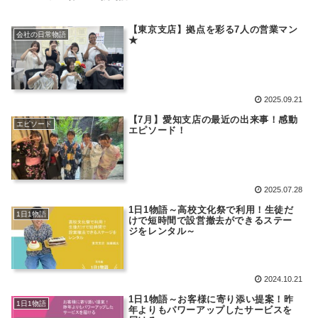
【東京支店】拠点を彩る7人の営業マン
会社の日常物語
★
2025.09.21
【7月】愛知支店の最近の出来事！感動
エピソード
エピソード！
2025.07.28
1日1物語～高校文化祭で利用！生徒だ
1日1物語
けで短時間で設営撤去ができるステー
ジをレンタル～
2024.10.21
1日1物語～お客様に寄り添い提案！昨
1日1物語
年よりもパワーアップしたサービスを