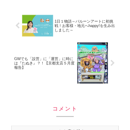
を生み出すために過去の情報資産を駆使
して活動しています！ビジョンとミッシ
ョンもご紹介！
1日１物語～バルーンアートに初挑
戦！お客様・地元へhappy!を生み出
しました～
GWでも「設営」に「運営」に時に
は『たぬき』？！【京都支店５月度
報告】
コメント