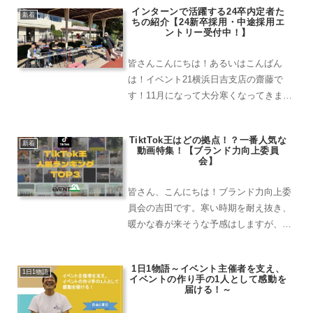
インターンで活躍する24卒内定者た
収でした。無事に終えた後にはお客様か
新着
ちの紹介【24新卒採用・中途採用エ
らパネルに絵画をかけてい...
ントリー受付中！】
皆さんこんにちは！あるいはこんばん
は！イベント21横浜日吉支店の齋藤で
す！11月になって大分寒くなってきまし
たが、内定者のみんなはインターンでど
んどん色んな現場に挑戦しています！ど
TiktTok王はどの拠点！？一番人気な
んな現場に行っているかを少しご紹介し
新着
動画特集！【ブランド力向上委員
ます！内定者が行く運動会...
会】
皆さん、こんにちは！ブランド力向上委
員会の吉田です。寒い時期を耐え抜き、
暖かな春が来そうな予感はしますが、ま
だまだ寒い日は続きますね！先日は雪が
降ったりとテンションが上がるようなで
1日1物語～イベント主催者を支え、
きことが多かったです！今年始まって約
1日1物語
イベントの作り手の1人として感動を
二ヶ月半、色んな大きな出...
届ける！～