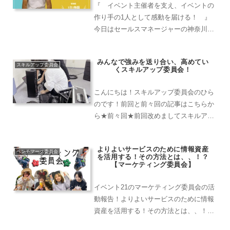
『 イベント主催者を支え、イベントの
作り手の1人として感動を届ける！ 』
今日はセールスマネージャーの神奈川支
店蛎久さんの物語です！愛知の拠点長で
ある近藤さんから案件の相談がありまし
みんなで強みを送り合い、高めてい
た。それはとある高校の学園祭の音響を
スキルアップ委員会
くスキルアップ委員会！
全部任せていただく！とい...
こんにちは！スキルアップ委員会のひら
のです！前回と前々回の記事はこちらか
ら★前々回★前回改めましてスキルアッ
プ委員会は「人と会社の能力を向上させ
る仕組みと環境を生み出し、三方良し共
よりよいサービスのために情報資産
有化を推進する」というミッションの
ベンチマーク委員会
を活用する！その方法とは、、！？
元、今年は「全社員が持って...
【マーケティング委員会】
イベント21のマーケティング委員会の活
動報告！よりよいサービスのために情報
資産を活用する！その方法とは、、！？
公式Instagramの活動や新たなサービス