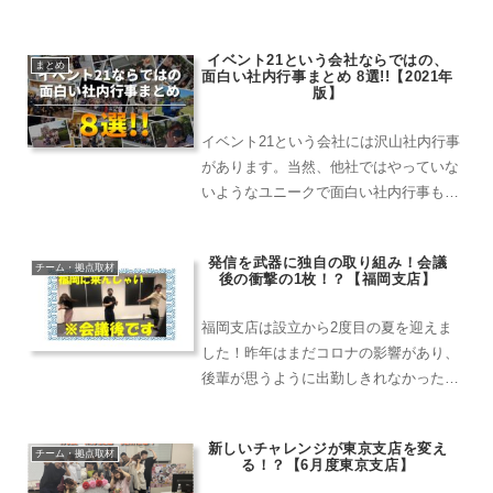
るさわ）です！そうですね！ぽかぽかで
す！4月度はいろんなことがありました
イベント21という会社ならではの、
ね！あったね～！成澤たち新卒も入って
まとめ
面白い社内行事まとめ 8選!!【2021年
きたし、新卒研修もあった...
版】
イベント21という会社には沢山社内行事
があります。当然、他社ではやっていな
いようなユニークで面白い社内行事も
色々ありますよ！今日はそんな沢山ある
社内行事から厳選して8個を紹介させて
発信を武器に独自の取り組み！会議
いただきます！
チーム・拠点取材
後の衝撃の1枚！？【福岡支店】
福岡支店は設立から2度目の夏を迎えま
した！昨年はまだコロナの影響があり、
後輩が思うように出勤しきれなかったり
色んな面を模索中で、成長痛ってかんじ
でしたが…今年は昨年よりお仕事頂く事
新しいチャレンジが東京支店を変え
も増えてきて、暑い夏を味わえたと思い
チーム・拠点取材
る！？【6月度東京支店】
ます！本当にありがたいことです。