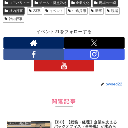
コアバリュー
チーム・拠点取材
企業文化
現場の一瞬
社内行事
23卒
イベント
中途採用
新卒
現場
社内行事
イベント21をフォローする
owned22
関連記事
【BO】【総務・経理】企業を支える
チーム・拠点取材
バックオフィス（事務職）が求めら