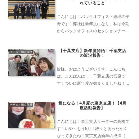
れていること
こんにちは！バックオフィス・経理の平
野です！弊社は新年度になり、私は今期
からバックオフィスのセクションチーフ
になったので、会社を引っ張っていける
部署になれるようにさらに頑張っていき
【千葉支店】新年度開始！千葉支店
たいと思います！そんな今回は総務の1
チーム・拠点取材
の近況報告！
日をご紹介したいと思います！奈良本社
で総務として働いている坂上さんに教え
皆様、おはようございます、こんにち
ていただきました！
は、こんばんは！！千葉支店の宮原で
す！ついに新年度が始まりましたね！
（もう結構日数たってしまっています
が…）そんな新年度が始まった千葉支店
気になる！4月度の東京支店！【4月
の最近の出来事になります！４月！新入
チーム・拠点取材
度活動報告】
社員入社！千葉支店にもフレッシュ...
こんにちは！東京支店リーダーの高橋で
す！いや～もう5月！段々とあったかく
なってきたね！東京支店新卒の成澤（な