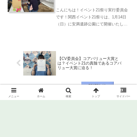
祭り】
こんにちは！イベント21祭り実行委員会
です！関西イベント21祭りは、1月14日
（日）に安満遺跡公園にて開催いたしま
す！着々と準備を進めております(^^)/今
回はイベント情報を少しチラ見せ！是非
ご覧ください！
【CV委員会】コアバリュー大賞と
は？イベント21の真髄であるコアバ
リュー大賞に迫る！
メニュー
ホーム
検索
トップ
サイドバー
【コアバリュー委員会】7月度の活
動報告！～サマコン間近！改めて
CVを立ち返る機会の提供／CV委員
会が懇親会をエンゲージメント上昇
の場に塗り替える！今期一番コアバ
リューを体現したのは誰だ！？～