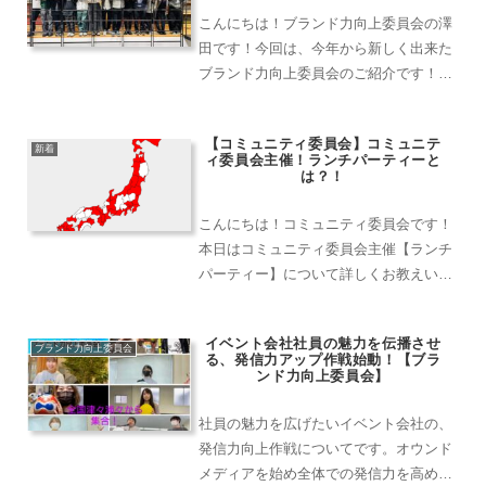
こんにちは！ブランド力向上委員会の澤
田です！今回は、今年から新しく出来た
ブランド力向上委員会のご紹介です！果
たしてどんなことをやるんでしょうね
え？皆さんの気になる疑問を一気に紹介
【コミュニティ委員会】コミュニテ
します！会社のブランドをSNSで発信す
新着
ィ委員会主催！ランチパーティーと
る委員会イベント21では...
は？！
こんにちは！コミュニティ委員会です！
本日はコミュニティ委員会主催【ランチ
パーティー】について詳しくお教えいた
します(^^)/前回の記事はこちら！ランチ
パーティーとは！コミュニティ委員会で
イベント会社社員の魅力を伝播させ
行っている活動ランチパーティーとは！
ブランド力向上委員会
る、発信力アップ作戦始動！【ブラ
目的：地域の関わり...
ンド力向上委員会】
社員の魅力を広げたいイベント会社の、
発信力向上作戦についてです。オウンド
メディアを始め全体での発信力を高める