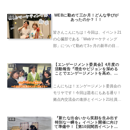
べく様々な動きを活性化させて人の魅力
をより多くの人へお届けしようと強化に
WEBに勤めて三か月！どんな学びが
取り組んでいます。今後の展開と、向上
新着
あったのか？！！
を図る戦略にも目が離せません！
皆さんこんにちは！今回は、イベント21
の心臓部である「Webマーケティング
部」について勤めて3ヶ月の新卒の目線
から紹介していきます💫仕事内容や、1
日の活動とは！Webって毎日何してる
【エンゲージメント委員会】4月度の
の？何してるか気になりますよね！Web
新着
活動報告『理念やビジョンを深める
未経験の新卒が、イベ...
ことでエンゲージメントを高め、自
分たちから社内外・地域（世界）に
もhappy!を広めていく』～気になる
こんにちは！エンゲージメント委員会の
拠点内交流会とイベント21社員の個
性あふれるSNS発信～
モリヤです！今回は題名にもある通り！
拠点内交流会の進捗とイベント21社員の
仲良しすぎるSNSをご紹介します(*^^*)前
回の記事はこちらをご覧ください！🎈拠
『新たな出会いから笑顔を生み出す
点交流会🎈全体会議からの、、、新卒歓
新着
特別な一瞬を』イベント開催に向け
迎会！そろそ...
て準備中！【第10回関西イベント21