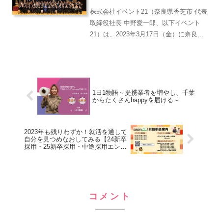
するだけではなく、会社全体の課題も踏
しました。
まえて話します。
株式会社イベント21（奈良県香芝市 代表
取締役社長 中野愛一郎、以下イベント
21）は、2023年3月17日（金）に奈良県
コンベンションセンター 天平ホールに
て、イベント21グループ第9回経営方針
発表会および2023年度新卒の入社式を執
り行い...
1日1物語～提携業者を増やし、千葉
からたくさんhappyを届ける～
2023年も残りわずか！就活を通して
自分を見つめなおしてみる【24新卒
採用・25新卒採用・中途採用エント
リー受付中！】
コメント