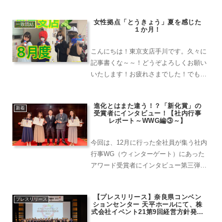
援プロジェクト」に選ばれました！！自
然破壊によってクマの生息地が減少して
女性拠点「とうきょう」夏を感じた
いる問題に焦点を当て、人間と野生生物
一致団結
１か月！
が共存できる社会を...
こんにちは！東京支店手川です。久々に
記事書くな～～！どうぞよろしくお願い
いたします！お疲れさまでした！でもま
だ終わってはいないんです！使用した会
場をキレイに戻すまでがイベントですよ
進化とはまた違う！？「新化賞」の
ね！今回は最後に色々なこともありまし
新着
受賞者にインタビュー！【社内行事
たが、新しい出会いもあって結果的に本
レポート～WWG編③～】
当に良いサマコンを作れたと思います
(^^♪
今回は、12月に行った全社員が集う社内
行事WG（ウィンターゲート）にあった
アワード受賞者にインタビュー第三弾で
す！アワード選定は、皆で1人の表彰を
誰がベストなのか考えながら、それぞれ
【プレスリリース】奈良県コンベン
の想いもあり、かなり熱い選定会議とな
プレスリリース
ションセンター 天平ホールにて、株
っております。選定時間は、個人を評価
式会社イベント21第9回経営方針発表
会・2023年度新卒入社式を開催いた