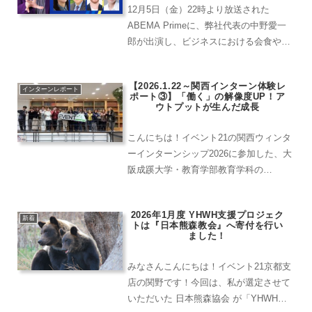
12月5日（金）22時より放送された
ABEMA Primeに、弊社代表の中野愛一
郎が出演し、ビジネスにおける会食や飲
み会の必要性についての議論に参加しま
した。番組内では、ビジネス会食推進派
【2026.1.22～関西インターン体験レ
として登場した中野代表が、自社・イベ
インターンレポート
ポート③】「働く」の解像度UP！ア
ント21のコミュ...
ウトプットが生んだ成長
こんにちは！イベント21の関西ウィンタ
ーインターンシップ2026に参加した、大
阪成蹊大学・教育学部教育学科の
N.Y（26卒内定者）です。同じく、学校
法人大阪創都学園キャットミュージック
2026年1月度 YHWH支援プロジェク
カレッジ専門学校のY.Y（26卒）です。
新着
トは『日本熊森教会』へ寄付を行い
同じく、奈良大学...
ました！
みなさんこんにちは！イベント21京都支
店の関野です！今回は、私が選定させて
いただいた 日本熊森協会 が「YHWH支