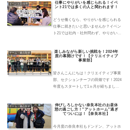
仕事にやりがいを感じられる！イベ
ら日常エピソードまで聞けちゃうか
イベント21採用
ント21では多くの人と関われます！
も!? スケジュール...
どうせ働くなら、やりがいを感じられる
仕事に就きたいと思いませんか？イベン
ト21では社内・社外問わず、やりがいを
感じられる場面が多々あります！経営方
針発表会にて社員の方に仕事のやりがい
楽しみながら新しい挑戦を！2024年
を聞いてみよう！現場が成功した際など
チーム・拠点取材
度の幕開けです！【クリエイティブ
お客様から「ありがとう...
事業部】
皆さんこんにちは！クリエイティブ事業
部、セクションチーフの田畑です！2024
年度もスタートして1ヵ月が経ちまし
た！クリエイティブ事業部でも、新たな
取り組みもいくつか始まっています。新
伸びしろしかない奈良本社のお昼休
体制でのメンバー紹介と、どんなことを
チーム・拠点取材
憩の過ごし方！”アットホーム”過ぎ
今年度進めていっている...
てついには！【奈良本社】
今月度の奈良本社もドンドン、アットホ