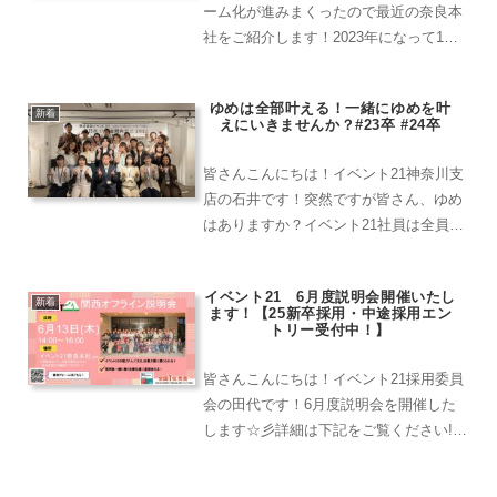
ーム化が進みまくったので最近の奈良本
社をご紹介します！2023年になって1ヶ
月立ちましたが2022年の奈良本社は1day
インターンの実施や、社内行事の運営な
ゆめは全部叶える！一緒にゆめを叶
ど個々での活躍が光り全員の成長を感じ
新着
えにいきませんか？#23卒 #24卒
ることができた一年でした！
皆さんこんにちは！イベント21神奈川支
店の石井です！突然ですが皆さん、ゆめ
はありますか？イベント21社員は全員
「ゆめ」を持っています。そしてイベン
ト21では、描いた夢は全部叶える、と志
イベント21 6月度説明会開催いたし
しています！夢（こんなことしたい！）
新着
ます！【25新卒採用・中途採用エン
も、努（こんな人にな...
トリー受付中！】
皆さんこんにちは！イベント21採用委員
会の田代です！6月度説明会を開催した
します☆彡詳細は下記をご覧ください!!
オフライン説明会★関西場所：イベント
21奈良本社（〒639-0236 奈良県香芝市