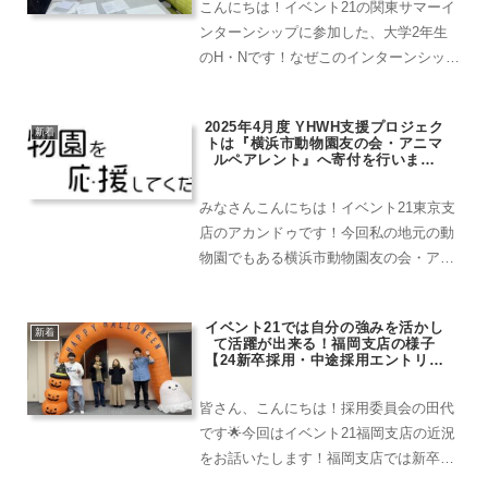
こんにちは！イベント21の関東サマーイ
ンターンシップに参加した、大学2年生
のH・Nです！なぜこのインターンシップ
に参加しようと思ったのか。今回このイ
ンターンシップに参加しようと思った理
2025年4月度 YHWH支援プロジェク
由は、大学２年生だからまだインターン
新着
トは『横浜市動物園友の会・アニマ
に参加しなくて良いの...
ルペアレント』へ寄付を行いまし
た！
みなさんこんにちは！イベント21東京支
店のアカンドゥです！今回私の地元の動
物園でもある横浜市動物園友の会・アニ
マルペアレントがYHWH支援プロジェク
トに選ばれました！！うれしい
イベント21では自分の強みを活かし
ー！！！！(≧∇≦)アニマルペアレントさ
新着
て活躍が出来る！福岡支店の様子
んは動物への愛着と動物園...
【24新卒採用・中途採用エントリー
受付中！】
皆さん、こんにちは！採用委員会の田代
です🌟今回はイベント21福岡支店の近況
をお話いたします！福岡支店では新卒採
用とともに、アルバイトやパートの方も