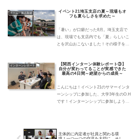
募集しております！イベント21のアルバ
イベント21埼玉支店の夏～現場もオ
イト/パートでは、様々な業務がありま
チーム・拠点取材
フも夏らしさを求めた～
す。配送ドライバー(...
「暑い」が口癖だった8月。埼玉支店で
は、現場でも支店内でも「夏」らしいこ
とを沢山おこないました！その様子をお
届けします！もうすぐ秋になりますが、
秋の前に夏を振り返りませんか？
【関西インターン体験レポート③】
インターンレポート
自分が変わってることが実感できた
最高の4日間～絶望からの成長～
こんにちは！イベント21のサマーインタ
ーンシップに参加した、大学3年生のO.H
です！インターンシップに参加しようと
思ったキッカケは、人をワクワクさせた
いし、何より自分が1番ワクワクしたい
と思ったから。インターンシップに参加
しようと思ったキッ...
主体的に内定者が社員と関わる環
境！一つ一つの交流を大切に、そし