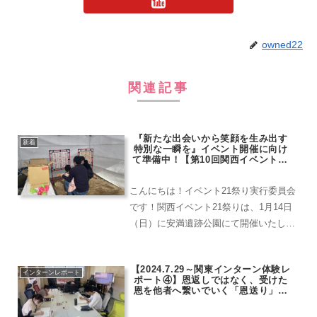
owned22
関連記事
『新たな出会いから笑顔を生み出す
新着
特別な一瞬を』イベント開催に向け
て準備中！【第10回関西イベント21
祭り】
こんにちは！イベント21祭り実行委員会
です！関西イベント21祭りは、1月14日
（日）に安満遺跡公園にて開催いたしま
す！着々と準備を進めております(^^)/今
回はイベント情報を少しチラ見せ！是非
【2024.7.29～関東インターン体験レ
ご覧ください！
インターンレポート
ポート④】恩返しではなく、受けた
恩を他者へ繋いでいく「恩送り」の
考え方が印象に残りました！