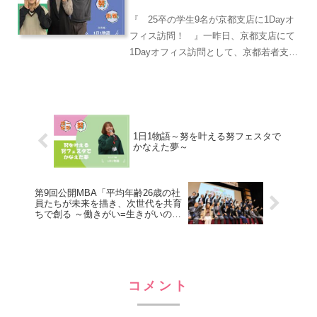
『 25卒の学生9名が京都支店に1Dayオ
フィス訪問！ 』一昨日、京都支店にて
1Dayオフィス訪問として、京都若者支援
センターの方と25卒の学生が9名ほど来
てくださいました。京都支店にこんなに
も学生さんが集まってくださることも嬉
しいですし、...
1日1物語～努を叶える努フェスタで
かなえた夢～
第9回公開MBA「平均年齢26歳の社
員たちが未来を描き、次世代を共育
ちで創る ～働きがい=生きがいのあ
る会社とは～」2月1日開催！
コメント