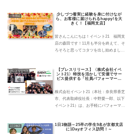
ャレンジしたきっかけ私がインターンシ
ップにチャレンジしたきっかけは、大き
少しづつ着実に経験を身に付けなが
く分けて二つあります。一つ目が、バイ
一致団結
ら、お客様に届けられるhappy!を大
トとの違いを体験...
きく！【福岡支店】
皆さんこんにちは！イベント21 福岡支
店の森田です！11月も半分を終えて、そ
ろそろと思ってコタツを出し始めまし
た！が、電源は付けずにコタツ布団で耐
えしのいでおります（笑）そんなもう冬
【プレスリリース】〈株式会社イベ
も近づいているなぁと感じている最中で
プレスリリース
ント21〉特技を活かして安価でサー
はありますが、この10月～11月、福岡で
ビス提供する「社員パフォーマー」
開始
は様々な現場がありました！今回はそん
な様々な現場をご紹介します！
株式会社イベント21（本社：奈良県香芝
市、代表取締役社長：中野愛一郎、以下
イベント21）は、お手軽にパフォーマー
や技術者を手配したい方へ個性溢れる社
員を「パフォーマー」として派遣するサ
1日1物語～25卒の学生9名が京都支店
ービスを開始しました。
1日1物語
に1Dayオフィス訪問！～