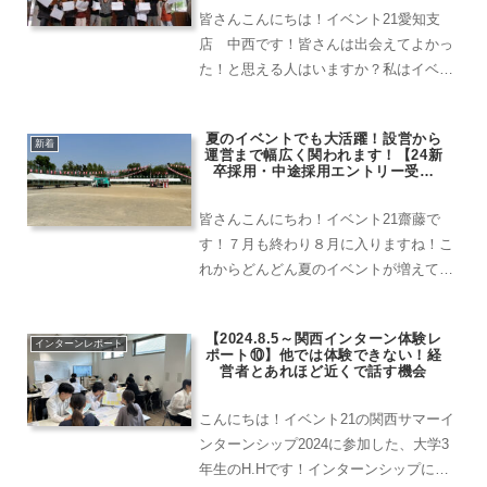
皆さんこんにちは！イベント21愛知支
店 中西です！皆さんは出会えてよかっ
た！と思える人はいますか？私はイベン
ト21に入社して良く思っています。悩ん
でいる時に道を照らしてくれる先輩、些
夏のイベントでも大活躍！設営から
細な事でも爆笑しあえる同期、どんなこ
新着
運営まで幅広く関われます！【24新
とにも全力で挑戦する後...
卒採用・中途採用エントリー受付
中！】
皆さんこんにちわ！イベント21齋藤で
す！７月も終わり８月に入りますね！こ
れからどんどん夏のイベントが増えてき
ますね！そんなことから今回はイベント
２１がどんなイベントをしているのかや
【2024.8.5～関西インターン体験レ
自分が行ってきたイベントを紹介ていこ
インターンレポート
ポート⑩】他では体験できない！経
うと思います！まず夏と言...
営者とあれほど近くで話す機会
こんにちは！イベント21の関西サマーイ
ンターンシップ2024に参加した、大学3
年生のH.Hです！インターンシップにチ