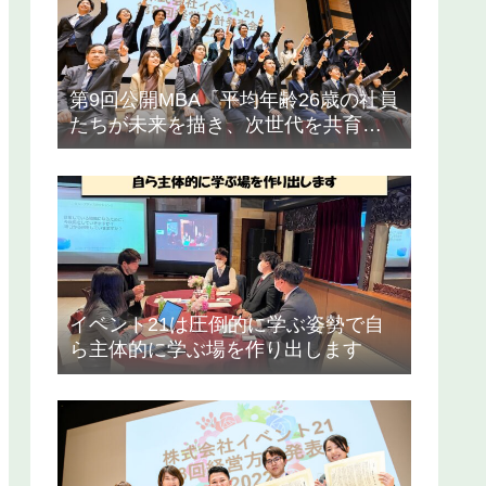
第9回公開MBA「平均年齢26歳の社員
たちが未来を描き、次世代を共育ち
で創る ～働きがい=生きがいのある会
社とは～」2月1日開催！
イベント21は圧倒的に学ぶ姿勢で自
ら主体的に学ぶ場を作り出します