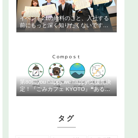
イベント21の給料のこと、入社する
前にもっと深く知りたくないです
か？
第80回you happy,we happy!支援先決
定！『ごみカフェ KYOTO』❝あるも
のを活かす❞ をコンセプトに、京都の
街でいろんな循環を！
タグ