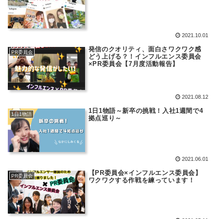
2021.10.01
発信のクオリティ、面白さワクワク感
PR委員会
どう上げる？！インフルエンス委員会
×PR委員会【7月度活動報告】
2021.08.12
1日1物語～新卒の挑戦！入社1週間で4
1日1物語
拠点巡り～
2021.06.01
【PR委員会×インフルエンス委員会】
PR委員会
ワクワクする作戦を練っています！