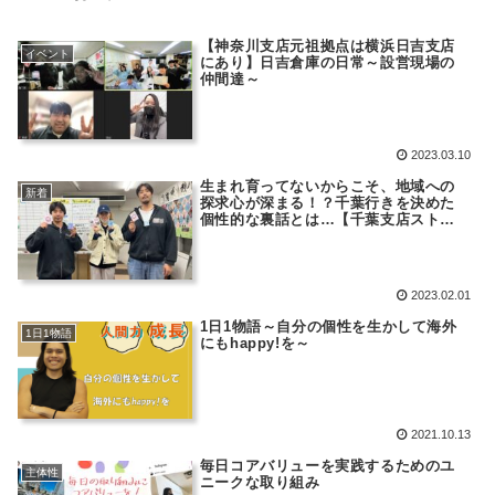
【神奈川支店元祖拠点は横浜日吉支店
イベント
にあり】日吉倉庫の日常～設営現場の
仲間達～
2023.03.10
生まれ育ってないからこそ、地域への
新着
探求心が深まる！？千葉行きを決めた
個性的な裏話とは…【千葉支店ストー
リー】
2023.02.01
1日1物語～自分の個性を生かして海外
1日1物語
にもhappy!を～
2021.10.13
毎日コアバリューを実践するためのユ
主体性
ニークな取り組み