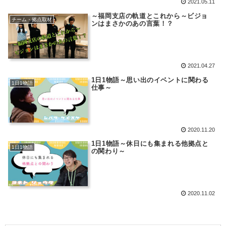
2021.05.11
～福岡支店の軌道とこれから～ビジョ
チーム・拠点取材
ンはまさかのあの言葉！？
2021.04.27
1日1物語～思い出のイベントに関わる
1日1物語
仕事～
2020.11.20
1日1物語～休日にも集まれる他拠点と
1日1物語
の関わり～
2020.11.02