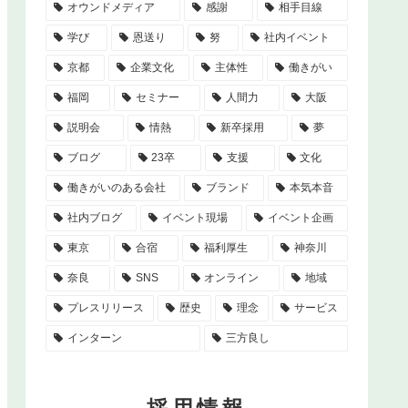
オウンドメディア
感謝
相手目線
学び
恩送り
努
社内イベント
京都
企業文化
主体性
働きがい
福岡
セミナー
人間力
大阪
説明会
情熱
新卒採用
夢
ブログ
23卒
支援
文化
働きがいのある会社
ブランド
本気本音
社内ブログ
イベント現場
イベント企画
東京
合宿
福利厚生
神奈川
奈良
SNS
オンライン
地域
プレスリリース
歴史
理念
サービス
インターン
三方良し