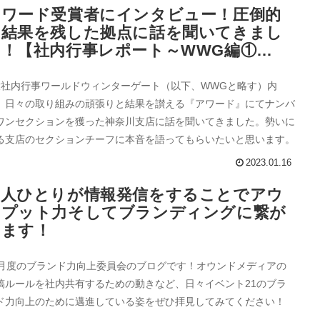
アワード受賞者にインタビュー！圧倒的
に結果を残した拠点に話を聞いてきまし
た！【社内行事レポート～WWG編①
～】
大社内行事ワールドウィンターゲート（以下、WWGと略す）内
、日々の取り組みの頑張りと結果を讃える『アワード』にてナンバ
ワンセクションを獲った神奈川支店に話を聞いてきました。勢いに
る支店のセクションチーフに本音を語ってもらいたいと思います。
2023.01.16
一人ひとりが情報発信をすることでアウ
トプット力そしてブランディングに繋が
ります！
1月度のブランド力向上委員会のブログです！オウンドメディアの
稿ルールを社内共有するための動きなど、日々イベント21のブラ
ド力向上のために邁進している姿をぜひ拝見してみてください！