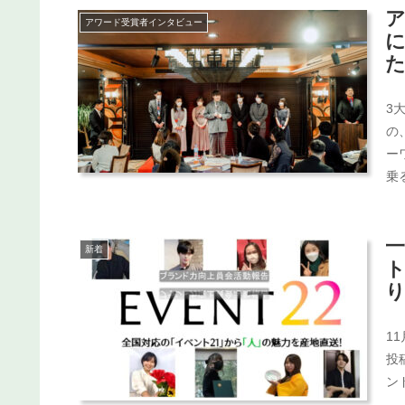
アワード受賞者インタビュー
3
の
ー
乗
新着
1
投
ン