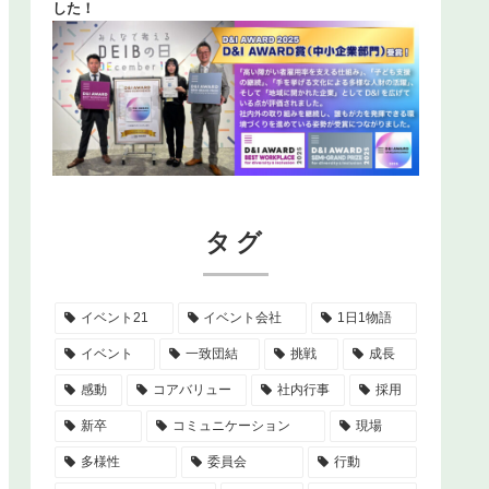
した！
タグ
イベント21
イベント会社
1日1物語
イベント
一致団結
挑戦
成長
感動
コアバリュー
社内行事
採用
新卒
コミュニケーション
現場
多様性
委員会
行動