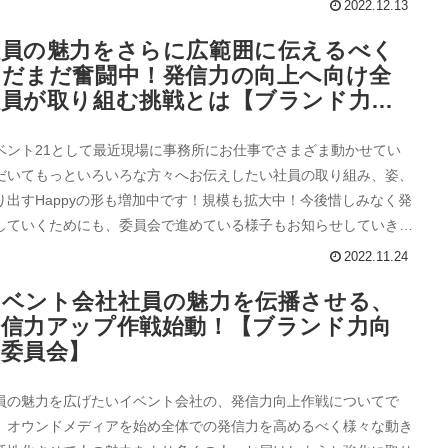
2022.12.13
社員の魅力をさらに広範囲に伝えるべく
まだまだ奮闘中！発信力の向上へ向け全
社員が取り組む挑戦とは【ブランド力向
上委員会】
ベント21として最近現場に事務所にお仕事でさまざま動かせてい
だいてもっといろいろな方々へお伝えしたい社員の取り組み、姿、
り出すHappyの形も増加中です！規模も拡大中！今後惜しみなく発
していくためにも、委員会で進めている様子もお知らせしていきま
。
2022.11.24
イベント会社社員の魅力を伝播させる、
発信力アップ作戦始動！【ブランド力向
上委員会】
員の魅力を広げたいイベント会社の、発信力向上作戦についてで
。オウンドメディアを始め全体での発信力を高めるべく様々な動き