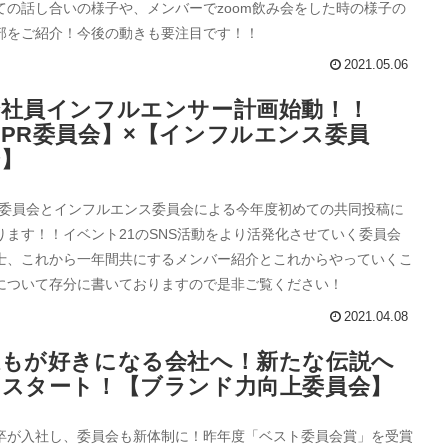
ての話し合いの様子や、メンバーでzoom飲み会をした時の様子の
部をご紹介！今後の動きも要注目です！！
2021.05.06
全社員インフルエンサー計画始動！！
PR委員会】×【インフルエンス委員
会】
R委員会とインフルエンス委員会による今年度初めての共同投稿に
ります！！イベント21のSNS活動をより活発化させていく委員会
士、これから一年間共にするメンバー紹介とこれからやっていくこ
について存分に書いておりますので是非ご覧ください！
2021.04.08
誰もが好きになる会社へ！新たな伝説へ
のスタート！【ブランド力向上委員会】
卒が入社し、委員会も新体制に！昨年度「ベスト委員会賞」を受賞