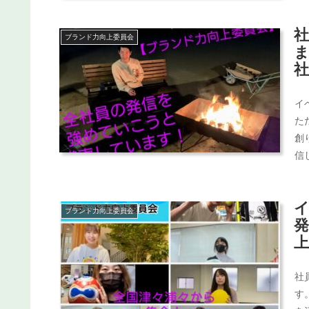
ブランド力向上委員会
イ
た
創
信
す
ブランド力向上委員会
社
す