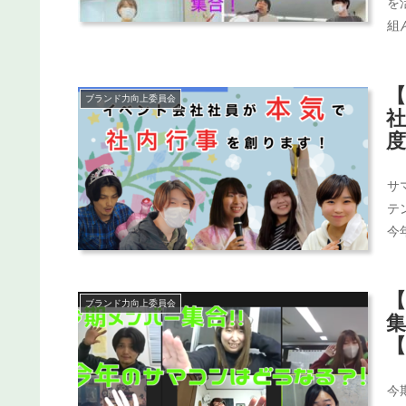
を
組
ブランド力向上委員会
サ
テ
今
ブランド力向上委員会
【
今