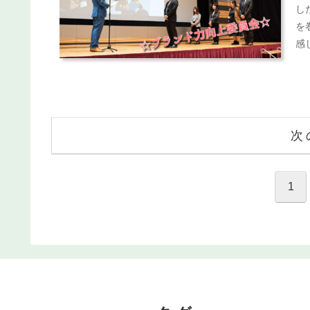
し
を
感
次
1