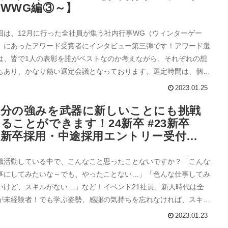
WWG編③～】
回は、12月に行った全社員が集う社内行事WG（ウィンターゲー
）にあったアワード受賞者にインタビュー第三弾です！アワード選
は、皆で1人の表彰を誰がベストなのか考えながら、それぞれの想
もあり、かなり熱い選定会議となっております。選定時間は、個人
評価するだけではなく、会社全体の課題も踏まえて話します。
2023.01.25
自分の強みを武器に新しいことにも挑戦
ることができます！24新卒 #23新卒
【新卒採用・中途採用エントリー受付
中！】
職活動している中で、こんなこと思ったことないですか？「こんな
事にしてみたいな～でも、やったことない…」「色んな仕事してみ
いけど、スキルがない…」など！イベント21社員、新人時代は全
が未経験者！でも学ぶ姿勢、感謝の気持ちを忘れなければ、スキル
越えられます！
2023.01.23