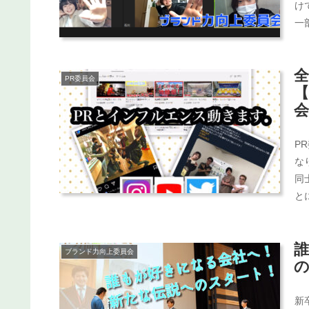
け
一
PR委員会
【
P
な
同
と
ブランド力向上委員会
新