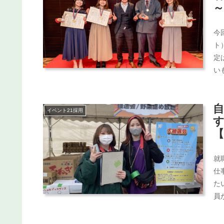
～
今
ト
定
い
を
イベント21採用
す
就
仕
た
員
を