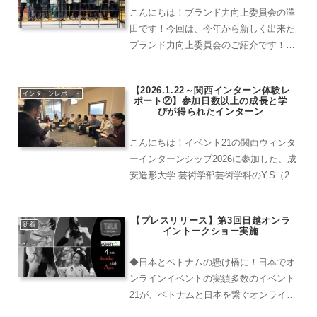
こんにちは！ブランド力向上委員会の澤
田です！今回は、今年から新しく出来た
ブランド力向上委員会のご紹介です！果
たしてどんなことをやるんでしょうね
え？皆さんの気になる疑問を一気に紹介
【2026.1.22～関西インターン体験レ
します！会社のブランドをSNSで発信す
インターンレポート
ポート②】参加日数以上の成長と学
る委員会イベント21では...
びが得られたインターン
こんにちは！イベント21の関西ウィンタ
ーインターンシップ2026に参加した、成
安造形大学 芸術学部芸術学科のY.S（26
卒内定者／学業のため参加2日）です。
同じく、大阪情報コンピュータ専門学
【プレスリリース】第3回日越オンラ
校・総合メディア学科のT.T（26卒／学
新着
イントークショー実施
業のため参...
◆日本とベトナムの懸け橋に！日本でオ
ンラインイベントの実績多数のイベント
21が、ベトナムと日本を繋ぐオンライン
セミナー事業をスタートしました。ベト