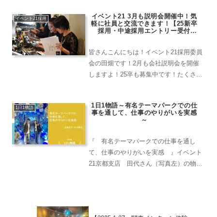
ナムチームでは、“Unlimited Dream,
イベント21 3月も説明会開催中！気
Make It Come True Tog...
イベント21採用
軽に社員と交流できます！【25新卒
採用・中途採用エントリー受付
中！】
皆さんこんにちは！イベント21採用委員
会の田畑です！2月も会社説明会を開催
しますよ！25卒も募集中です！たくさん
のご応募お待ちしてます。会社説明会で
は、実際に働いている社員が会社説明を
1日1物語～有名テーマパークでの仕
行います。身近な距離で話すことが出来
1日1物語
事を通して、仕事のやりがいを実感
ますので、質問なども...
～
『 有名テーマパークでの仕事を通し
て、仕事のやりがいを実感 』イベント
21京都支店 田代さん（写真左）の物語
です！ リピーターさんでいつもお問い
合わせをいただいている、某テーマパー
クでの現場に行ってきました。有名な場
所での現場ということもあ...