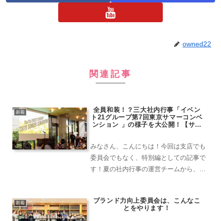
owned22
関連記事
全員和装！？三大社内行事「イベン
新着
ト21グループ第7回東京サマーコンベ
ンション 」の様子を大公開！【サマ
コン実行委員会】
みなさん、こんにちは！今回は支店でも
委員会でもなく、特別編としての記事で
す！夏の社内行事の運営チームから、先
月中旬に行われた社内行事の様子をたっ
ぷりレポートしていきたいと思います！
ブランド力向上委員会は、こんなこ
＊オフラインもオンラインも、グループ
新着
とをやります！
が一堂に会す！2023年...