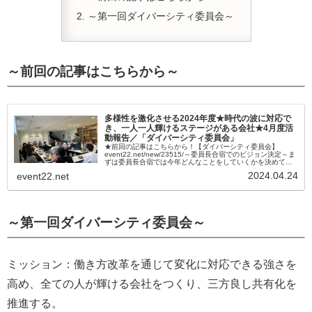
～第一回ダイバーシティ委員会～
～前回の記事はこちらから～
多様性を激化させる2024年度★時代の波に対応で
き、一人一人輝けるステージがある会社★4月度活
動報告／「ダイバーシティ委員会」
★前回の記事はこちらから！【ダイバーシティ委員会】
event22.net/new/23515/～委員長合宿でのビジョン決定～ま
ずは委員長合宿では今年どんなことをしていくかを決めてい
ったり、委員会のビジョンなどを決めていきました！今期の
2024.04.24
event22.net
委員会...
～第一回ダイバーシティ委員会～
ミッション：働き方改革を通じて変化に対応できる強さを
高め、全ての人が輝ける会社をつくり、三方良し共有化を
推進する。