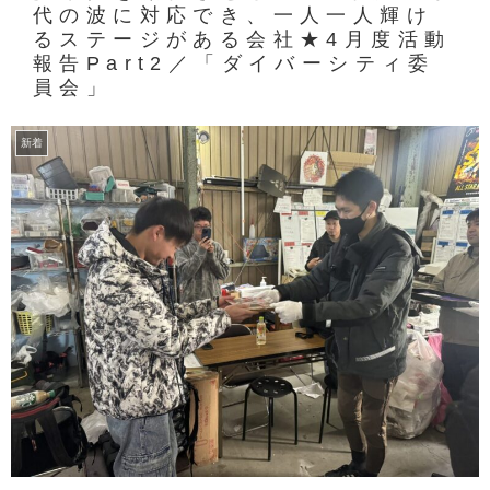
代の波に対応でき、一人一人輝け
るステージがある会社★4月度活動
報告Part2／「ダイバーシティ委
員会」
新着