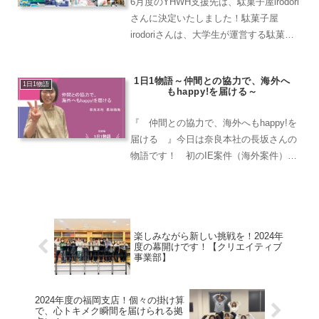
6月度のYHWH支援先は、駄菓子屋irodori
さんに決定いたしました！駄菓子屋
irodoriさんは、大学生が運営する駄菓子
屋さんです。新卒の私も、子どもの頃の
ようにたくさん悩んで自分が信じる選択
1日1物語～仲間との協力で、海外へ
をしたら良いんだと思いました。
1日1物語
もhappy!を届ける～
『 仲間との協力で、海外へもhappy!を
届ける 』今日は奈良本社の長坂さんの
物語です！ 初のIE案件（海外案件）で
発注をいただきました！自分が海外案件
を担当させていただくのは2回目で、2回
とも音響機材を借りたいというお客様で
した。 私自身...
楽しみながら新しい挑戦を！2024年
度の幕開けです！【クリエイティブ
事業部】
2024年度の福岡支店！個々の掛け算
で、心トキメク瞬間を届けられる拠