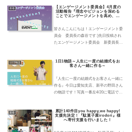
た。今回は準備編として投稿です！
【エンゲージメント委員会】4月度の
新着
活動報告『理念やビジョンを深める
ことでエンゲージメントを高め、自
分たちから社内外・地域（世界）に
もhappy!を広めていく』～今期のエ
皆さんこんにちは！エンゲージメント委
ンゲージメント委員会はどんなの面
白いことをかんがえているの？個性
員会 委員長の森谷です:)先日投稿され
的なメンバーと一緒にご紹介しま
たエンゲージメント委員会 新委員長イ
す！～
ンタビューはご覧いただきましたでしょ
うか！みたみた～！もっとエンゲージメ
1日1物語～人生に一度の結婚式をお
ント委員会の事知りたいな～って思った
1日1物語
客さん一緒に作る～
けど今ってどんな動きし...
『人生に一度の結婚式をお客さん一緒に
作る』今日は愛知支店、新卒の野田さん
の物語です！写真一番左4/20に電話でお
客様から「結婚式会場の内装を提案して
いただきたい」とお問い合わせがありま
累計140件目you happy,we happy!
した。「結婚式の会場は酒蔵で行いま
新着
支援先決定！『駄菓子屋irodori』様
す。内装の提案や必要な...
へ寄付支援を行いました！