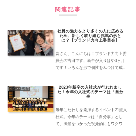
関連記事
社員の魅力をより多くの人に広める
新着
ため、新しく取り組む挑戦の形と
は？【ブランド力向上委員会】
皆さん、こんにちは！ブランド力向上委
員会の吉田です。新卒が入りはや3ヶ月
です！いろんな形で個性をみつけて成長
していく姿がとても微笑ましく、嬉しい
瞬間でもあります！様々な得意分野では
2023年新卒の入社式が行われまし
なく、やったことがないことにも挑戦し
イベント21採用
た！今年の入社式のテーマは「自分
ようとする社員が多いのは...
事」
毎年こだわりを発揮するイベント21流入
社式。今年のテーマは「自分事」とし
て、風船をつかった視覚的にもワクワク
するコンテンツを準備して実施しまし