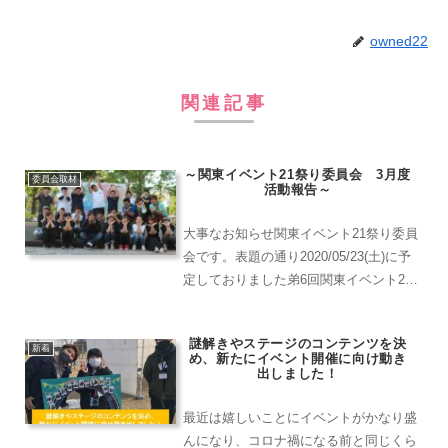
owned22
関連記事
～関東イベント21祭り委員会 3月度
委員会取材
活動報告～
大事なお知らせ関東イベント21祭り委員
会です。表題の通り2020/05/23(土)に予
定しておりました弟6回関東イベント21
祭り委員会ですが、 コロナウイルス流行
に伴い、自粛することになりました。関
謎解きやステージのコンテンツを決
東イベント21祭りを楽しみにしていただ
新着
め、新たにイベント開催に向け動き
いて...
出しました！
最近は嬉しいことにイベントがかなり盛
んになり、コロナ禍になる前と同じくら