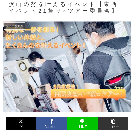
沢山の努を叶えるイベント【東西
イベント21祭り×ツアー委員会】
ツアー委員会
X
Facebook
LINE
コピー