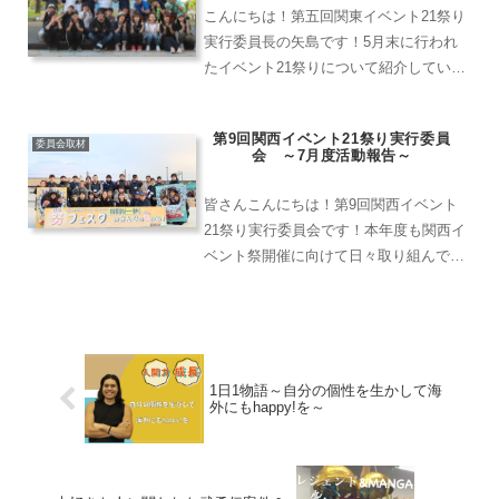
こんにちは！第五回関東イベント21祭り
実行委員長の矢島です！5月末に行われ
たイベント21祭りについて紹介していく
よ委員会メンバーの臼井です。東京支店
で営業やってます！当日の様子をお伝え
第9回関西イベント21祭り実行委員
するよこんちは！施工部の渡辺です。こ
委員会取材
会 ～7月度活動報告～
ういった委員会活動、...
皆さんこんにちは！第9回関西イベント
21祭り実行委員会です！本年度も関西イ
ベント祭開催に向けて日々取り組んでお
ります！！そんな関西イベント祭りのビ
ジョンについて・・・
1日1物語～自分の個性を生かして海
外にもhappy!を～