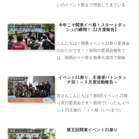
いのイベント数まで増加してきているみ
たいです。本当嬉しいですよね。。コロ
ナが流行ったときはどうなるのかなとめ
今年こそ関東イベ祭！スタートダッ
ちゃくちゃ心配でしたが、それも今はど
関東イベント21祭り実行委員会
シュの瞬間！【2月度報告】
んどん緩和されて良かったです。これか
ら今まで以上にイベントが盛んになるこ
こんにちは！関東イベント21祭り委員会
とを願っています。
のおだかです！！前回の委員会報告で
は、関西がイベ祭を無事大成功で開催さ
れた様子がありました！次は関東の番で
す！その動き出しの様子とともに去年を
イベント21祭り、主催者バトンタッ
振り返ってみました。昨年から今年へ繋
委員会取材
チ回！～３月度活動報告～
ぐ！関西からのフィードバ...
皆さんこんにちは！第6回イベント21祭
り実行委員会です！前回でいったんイベ
ント21主催の 「イベ祭（いべまつ） 」
の紹介を終了いたしました。前回内容は
こちらになります！！今回はイベント後
第五回関東イベント21祭り
に行われた主催者バトンタッチにスポッ
関東イベント21祭り実行委員会
トを当てご紹介いた...