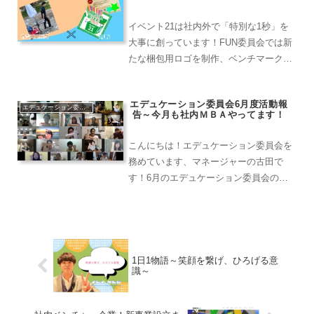
りが主体的に動けたこと...
イベント21は社内外で「特別な1秒」を
大事に創っています！FUN委員会では新
たな梱包用ロゴを制作、ベンチマーク委
員会では冬の社内行事を企画中です！ど
のような想いで創っているのかがわかる
エデュケーション委員会6月度活動報
記事です！
エデュケーション委員会
告～今月も社内ＭＢＡやってます！
こんにちは！エデュケーション委員会を
務めています、マネージャーの古田で
す！6月のエデュケーション委員会の活
動を同じくエデュケーション委員会のマ
ガニャと振り返りたいと思います！よろ
しく！今月の振り返りマガニャ、6月も
色んなことあったと思うけど...
1日1物語～笑顔を繋げ、ひろげる意
識～