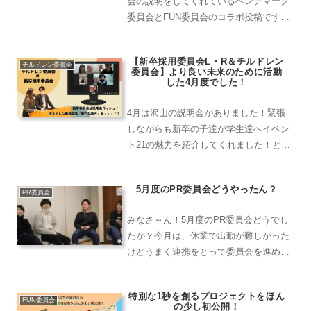
会の説明をしてくれているベンチマーク
委員会とFUN委員会のコラボ投稿です！
とある方の過去のお宝写真も見れちゃっ
たりして・・・？（笑）ぜひ歴史も知り
【新卒採用委員会L・R＆チルドレン
ながら今期の2委員会の動向をチェック
チルドレン委員会
委員会】より良い未来のために活動
してみてください！
した4月度でした！
4月は沢山の説明会がありました！緊張
しながらも新卒の子達が学生達へイベン
ト21の魅力を紹介してくれました！どち
らの委員会も未来の子供達へ向けて挑戦
する姿に期待できますね！
5月度のPR委員会どうやったん？
PR委員会
みなさ～ん！5月度のPR委員会どうでし
たか？今月は、休業で出勤が難しかった
けどうまく連携をとって委員会を進める
ことができたね！そうですね！まさに一
致団結できた１ヶ月でしたね！各コンテ
特別な1秒を創るプロジェクトをほん
ンツに担当ができてメンバーひとりひと
FUN委員会
の少し初公開！