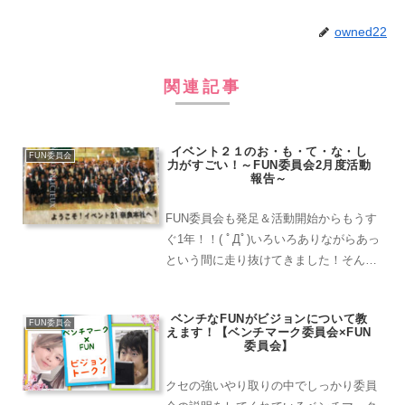
owned22
関連記事
イベント２１のお・も・て・な・し
FUN委員会
力がすごい！～FUN委員会2月度活動
報告～
FUN委員会も発足＆活動開始からもうす
ぐ1年！！( ﾟДﾟ)いろいろありながらあっ
という間に走り抜けてきました！そんな
こんなで2月度は楽しい1ヶ月良い発見、
良いルールが出来上がった月になりまし
ベンチなFUNがビジョンについて教
た。どんなルールが出来たのかご紹介さ
FUN委員会
えます！【ベンチマーク委員会×FUN
せていただき...
委員会】
クセの強いやり取りの中でしっかり委員