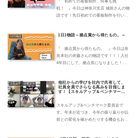
『 初めての看板制作、何事も挑
戦！ 』今日は神奈川支店 城前さんの物
語です！先日初めての看板制作を行いま
した！それも内定式の看板でした。以
前、先輩の案件で看板制作をみる機会が
1日1物語～拠点賞から得たもの。～
あったのですが、その時は中村さんと小
1日1物語
澤さんがお手本を見せてくださり...
『 拠点賞から得たもの。 』今日は奈
良本社の井藤さんの物語です！！！入社
4年目にして、拠点長になりました！最
初は思いがけない任命にびっくりでした
が、とてもやりがいがありました。拠点
他社からの学びを社内で共有して、
長になると、関わる人数が多くなり、い
スキルアップ委員会
社員全員でさらなる高みを目指しま
ろんな部署の皆とコミュニ...
す！【スキルアップ＆ベンチマーク
委員会】
スキルアップ&ベンチマーク委員会で
す。年末が近づき、今年の振り返りや以
前との変化を確かめたりする機会もおの
ずと多くなってくる時期ですね。スキル
アップの機会を逃さないために開催し