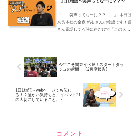
1日1物語〜笑声ってなーに？？〜
た、企業訪問をしてきた内容の社内勉強
1日1物語
会、委員会主催のセミナーについてで
『 笑声ってなーに？？ 』 本日は
す。
奈良本社の金森 悠右さんの物語です！皆
さん電話してる時に声だけで「この人え
えなあ・・！」って思うことってないで
すか？確かに対策を立てたり、経験値を
増やして提案を沢山する！っていうの
も、もちろん大切だし良...
今年こそ関東イベ祭！スタートダッ
シュの瞬間！【2月度報告】
1日1物語～webページでも伝わ
る！？温かい気持ちと、イベント21
の大切にしていること。～
コメント