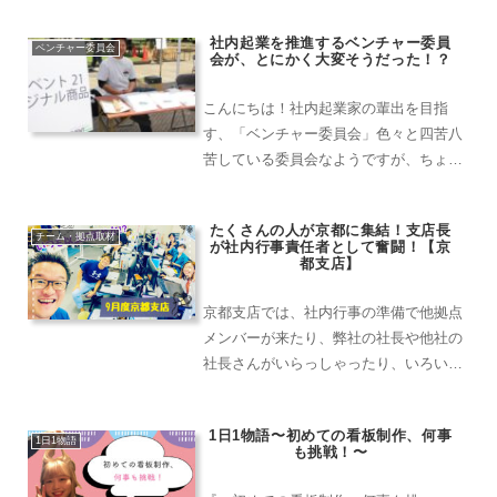
社内起業を推進するベンチャー委員
ベンチャー委員会
会が、とにかく大変そうだった！？
こんにちは！社内起業家の輩出を目指
す、「ベンチャー委員会」色々と四苦八
苦している委員会なようですが、ちょっ
とメンバーにお話を聞きに行きましょ
う！ベンチャー委員会、委員長の倉持で
たくさんの人が京都に集結！支店長
す！新しいビジネスを始めるために、
チーム・拠点取材
が社内行事責任者として奮闘！【京
日々、頑張ってるといいますか、...
都支店】
京都支店では、社内行事の準備で他拠点
メンバーが来たり、弊社の社長や他社の
社長さんがいらっしゃったり、いろいろ
な人が集まってくれました！社内行事の
責任者になった支店長が奮闘する様子
1日1物語〜初めての看板制作、何事
や、社長とのほっこりエピソードもあり
1日1物語
も挑戦！〜
ます！