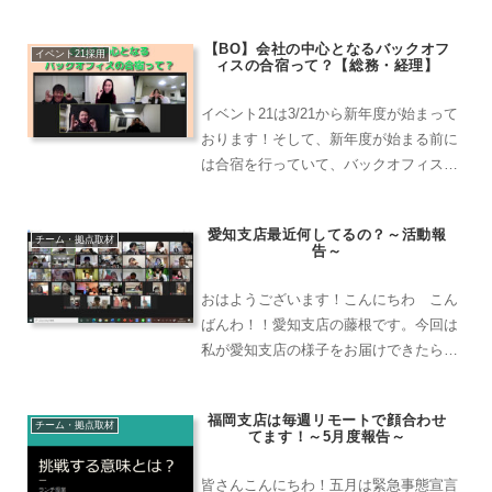
い。「小さな気遣いから、たくさんの恩
送り」をビジョンに掲げ「恩送り」を一
【BO】会社の中心となるバックオフ
つのテーマに神奈川支店を大きくしてい
イベント21採用
ィスの合宿って？【総務・経理】
きたいな～と思っています！
イベント21は3/21から新年度が始まって
おります！そして、新年度が始まる前に
は合宿を行っていて、バックオフィスも
先月1day合宿を行ったのでその時の様子
を一部お届けしたいと思います！
愛知支店最近何してるの？～活動報
チーム・拠点取材
告～
おはようございます！こんにちわ こん
ばんわ！！愛知支店の藤根です。今回は
私が愛知支店の様子をお届けできたらな
と思います～新卒企画のピザパーティー
新卒の子が支店メンバー参加の遊びをプ
福岡支店は毎週リモートで顔合わせ
ロデュースしてくれるということで、愛
チーム・拠点取材
てます！～5月度報告～
知支店はピザパーティーを...
皆さんこんにちわ！五月は緊急事態宣言