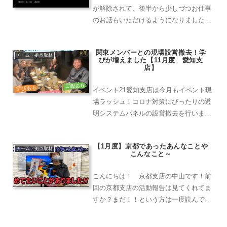
が解除されて、後半から少しづつお仕事
のお話もいただけるようになりました
が、世の中はまだまだ自粛体制ですね。
早く一人も感染者が出なくなる日が来る
関東メンバーとの現場設営撤去！学
のが待ち遠しいです！さて、そんな5月
チーム・拠点取材
びが増えました【11月度 愛知支
に福岡支店はどんな動きをし...
店】
イベント21愛知支店は今月もイベント現
場ラッシュ！コロナ対策にぴったりの透
明システムパネルの設営撤去を行いまし
た。商品在庫の関係で関東エリアから取
り寄せ！エリアを越えて一致団結し商品
【1月度】京都であったあんなことや
手配を行うことができました。
チーム・拠点取材
こんなこと～
こんにちは！ 京都支店の中山です！前
回の京都支店の活動報告は見てくれてま
すか？まだ！！という方は一度読んでみ
てから1月度の分も読んでもらえたらな
と思います。【12月度】の記事もよかっ