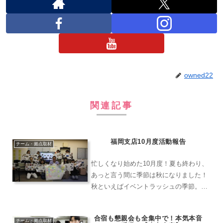
owned22
関連記事
福岡支店10月度活動報告
チーム・拠点取材
忙しくなり始めた10月度！夏も終わり、
あっと言う間に季節は秋になりました！
秋といえばイベントラッシュの季節。例
年通りとはいきませんが、夏前と比較す
ると少しずつですがイベントも戻ってき
合宿も懇親会も全集中で！本気本音
たように感じます！福岡支店も多くのお
チーム・拠点取材