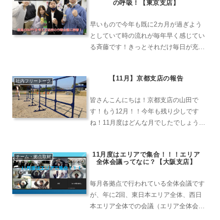
の呼吸！【東京支店】
問合せを頂いたり、お客...
早いもので今年も既に2カ月が過ぎよう
としていて時の流れが毎年早く感じてい
る斉藤です！きっとそれだけ毎日が充実
している良い証拠という事なんだと思っ
ています（笑
【11月】京都支店の報告
社内フリートーク
皆さんこんにちは！京都支店の山田で
す！もう12月！！今年も残り少しです
ね！11月度はどんな月でしたでしょう
か？京都支店では、目まぐるしくたくさ
んのことがありました！また12月になっ
11月度はエリアで集合！！！エリア
て朝晩とお昼の気温の差が激しくなって
チーム・拠点取材
全体会議ってなに？【大阪支店】
はおりますが、皆さん体調...
毎月各拠点で行われている全体会議です
が、年に2回、東日本エリア全体、西日
本エリア全体での会議（エリア全体会
議）が行われます！今回は西日本エリア