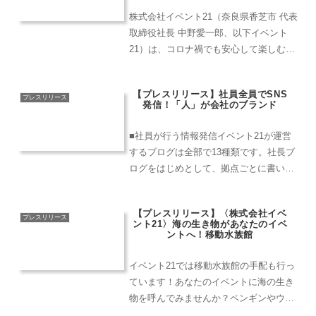
株式会社イベント21（奈良県香芝市 代表
取締役社長 中野愛一郎、以下イベント
21）は、コロナ禍でも安心して楽しむた
めの感染防止対策のレンタル用品3選を
ご紹介いたします。アクリルパーテーシ
【プレスリリース】社員全員でSNS
ョンコロナ対策が必須な現状で様々な対
プレスリリース
発信！「人」が会社のブランド
策が講じられている...
■社員が行う情報発信イベント21が運営
するブログは全部で13種類です。社長ブ
ログをはじめとして、拠点ごとに書いて
いる拠点ブログや企業文化の推進を仕事
とするカルチャーコーディネーター
【プレスリリース】〈株式会社イベ
（CC）のブログなどがあります。それに
プレスリリース
ント21〉海の生き物があなたのイベ
加えてSNSでの投稿内...
ントへ！移動水族館
イベント21では移動水族館の手配も行っ
ています！あなたのイベントに海の生き
物を呼んでみませんか？ペンギンやウミ
ガメ等大人気の動物がイベントを盛り上