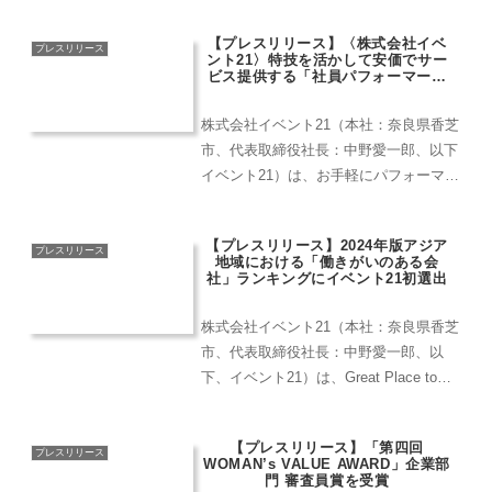
げます！
【プレスリリース】〈株式会社イベ
プレスリリース
ント21〉特技を活かして安価でサー
ビス提供する「社員パフォーマー」
開始
株式会社イベント21（本社：奈良県香芝
市、代表取締役社長：中野愛一郎、以下
イベント21）は、お手軽にパフォーマー
や技術者を手配したい方へ個性溢れる社
員を「パフォーマー」として派遣するサ
【プレスリリース】2024年版アジア
ービスを開始しました。
プレスリリース
地域における「働きがいのある会
社」ランキングにイベント21初選出
株式会社イベント21（本社：奈良県香芝
市、代表取締役社長：中野愛一郎、以
下、イベント21）は、Great Place to
Work® Institute Japan（以下、GPTW）
が主催する、2024年版アジア地域におけ
【プレスリリース】「第四回
る「働きがいのあ...
プレスリリース
WOMAN’s VALUE AWARD」企業部
門 審査員賞を受賞