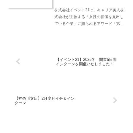
株式会社イベント21は、キャリア美人株
式会社が主催する「女性の価値を見出し
ている企業」に贈られるアワード「第四
回 WOMAN’s VALUE AWARD」の企業
部門において、企業部門 審査員賞を受賞
したことをお知らせいたします。
【イベント21】2025冬 関東5日間
インターンを開催いたしました！
【神奈川支店】2月度月イチ＆イン
ターン