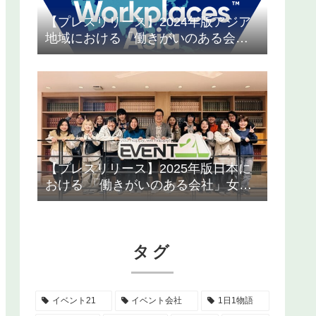
【プレスリリース】2024年版アジア
地域における「働きがいのある会
社」ランキングにイベント21初選出
【プレスリリース】2025年版日本に
おける 「働きがいのある会社」女性
ランキングでイベント21が全国2位を
獲得！
タグ
イベント21
イベント会社
1日1物語