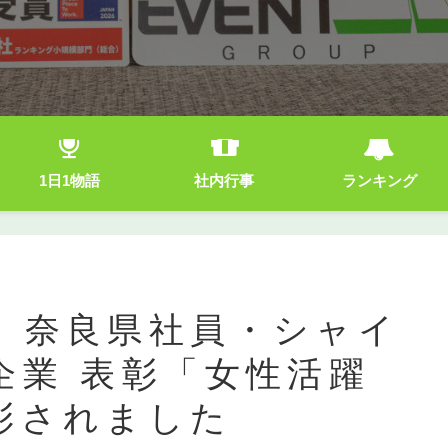
1日1物語
社内行事
ランキング
】奈良県社員・シャイ
企業 表彰「女性活躍
彰されました