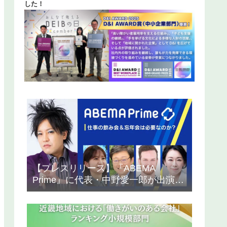
した！
【プレスリリース】『ABEMA
Prime』に代表・中野愛一郎が出演！
「ビジネスに会食や飲み会は必要な
のか？」の議論に参加