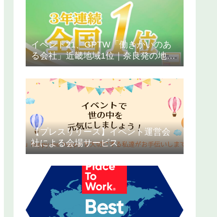
イベント21、GPTW「働きがいのあ
る会社」近畿地域1位｜奈良発の地方
中小企業が3年連続1位を獲得した理
由
【プレスリリース】イベント運営会
社による会場サービス