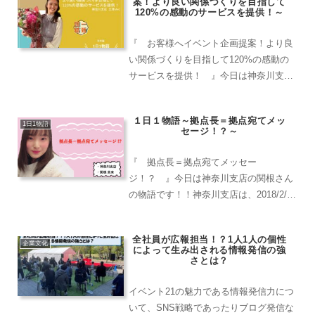
案！より良い関係づくりを目指して
120%の感動のサービスを提供！～
『 お客様へイベント企画提案！より良
い関係づくりを目指して120%の感動の
サービスを提供！ 』今日は神奈川支店
の江澤さんの物語です！！ 昨年初めて
自分の案件で決めることができたクリエ
１日１物語～拠点長＝拠点宛てメッ
イティブ案件（オンライン現場）で、今
1日1物語
セージ！？～
年も再度お問い合わせい...
『 拠点長＝拠点宛てメッセー
ジ！？ 』今日は神奈川支店の関根さん
の物語です！！神奈川支店は、2018/2/7
に設立されました。創立２周年を祝し
て、神奈川支店のメンバーから前拠点長
全社員が広報担当！？1人1人の個性
兼マネージャー、現マネージャーの小杉
企業文化
によって生み出される情報発信の強
さんへ感謝の気持ちを伝える...
さとは？
イベント21の魅力である情報発信力につ
いて、SNS戦略であったりブログ発信な