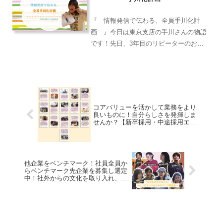
取り組みに皆さん要注目です！！
『 情報発信で伝わる、全員手川化計
画 』今日は東京支店の手川さんの物語
です！先日、3年目のリピーターのお客
様が全員手川化計画のオウンドメディア
を見ましたよ！と言ってくださいまし
た！いつも発送案件のみだったので電話
だけで会ったこともない方ので...
コアバリューを活かして業務をより
良いものに！自分らしさを発揮しま
せんか？【新卒採用・中途採用エン
トリー受付中！】
他企業をベンチマーク！社員全員か
らベンチマーク先企業を募集し選定
中！社外からの文化を取り入れ、社
内文化の発信もする【ベンチマーク
＆スキルアップ委員会】