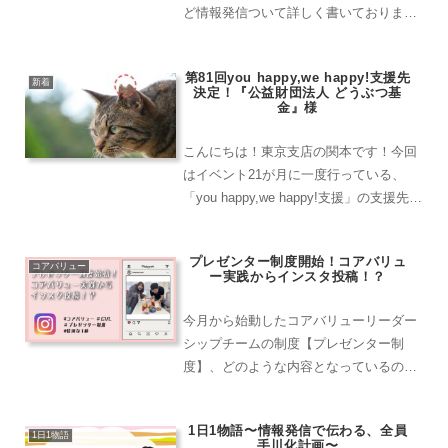
ど情報発信ついて詳しく書いておりま
す！また実際の年間のアクセス数につい
ても書かれているので、ぜひ読んでみて
第81回you happy,we happy!支援先
くださいね～！！
新着
決定！『公益財団法人 どうぶつ基
金』様
こんにちは！東京支店の関本です！今回
はイベント21が月に一度行っている、
「you happy,we happy!支援」の支援先に
ついて、ご紹介させて頂きます！５月度
のyou happy,we happy!の支援先は「公益
プレゼンター制度開始！コアバリュ
財団法人 どうぶつ基...
コアバリュー
ー実践からインスタ投稿！？
今月から始動したコアバリューリーダー
シップチームの制度【プレゼンター制
度】、どのような内容となっているのか
詳しくご紹介します！栄えある第一回目
のプレゼンター制度受賞者は一体だれが
1日1物語〜情報発信で伝わる、全員
獲得したのか…！？新しいイベント21の
1日1物語
手川化計画〜