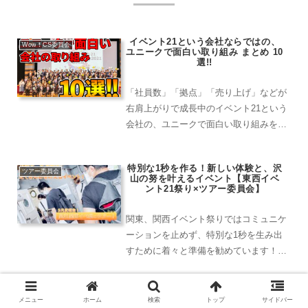
イベント21という会社ならではの、
Wow！CS委員会
ユニークで面白い取り組み まとめ 10
選!!
「社員数」「拠点」「売り上げ」などが
右肩上がりで成長中のイベント21という
会社の、ユニークで面白い取り組みを10
個厳選してご紹介します！急激な成長の
秘密がここにあるかも！？
特別な1秒を作る！新しい体験と、沢
ツアー委員会
山の努を叶えるイベント【東西イベ
ント21祭り×ツアー委員会】
関東、関西イベント祭りではコミュニケ
ーションを止めず、特別な1秒を生み出
すために着々と準備を勧めています！ツ
アー委員会では今年度初ツアーを開催！
努が広がる新しい経験をしてきました
コロナ禍だからこそのイベントづく
ツアー委員会
メニュー
ホーム
検索
トップ
サイドバー
り！【ツアー委員会】×【東西イベン