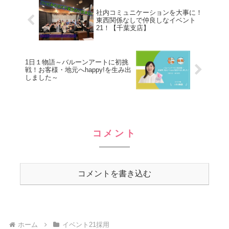
く、イベント21を通じて社会をよりよく
社内コミュニケーションを大事に！
したいという思いを持っている人も存分
東西関係なしで仲良しなイベント
に力を発揮できる環境が創り出せます！
21！【千葉支店】
1日１物語～バルーンアートに初挑
戦！お客様・地元へhappy!を生み出
しました～
コメント
コメントを書き込む
ホーム
イベント21採用