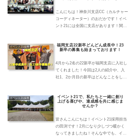
ーを結び付けてみよう！といった内容で
行いました。
こんにちは！神奈川支店CC（カルチャー
コーディネーター）のおだかです！イベ
ント21には全国に支店があります！関
西：奈良本社、大阪支店、京都支店中
部：愛知支店関東：東京支店、神奈川支
福岡支店22新卒どんどん成長中！23
店、日吉支店、埼玉支店、千葉支店九
イベント21採用
新卒の募集も始まっております！
州：福岡支店グループ会社：...
4月から2名の22新卒が福岡支店に入社し
てくれました！今回は2人の紹介や、入
社1、2か月目の新卒はどんなことをして
いるのか？を紹介していきたいと思いま
す！
イベント21で、私たちと一緒に創り
イベント21採用
上げる喜びや、達成感を共に感じま
せんか？
皆さんこんにちは！イベント21採用担当
の田渕です！2月になり少しづつ暖かく
なってきましたね！そんな中でも、イベ