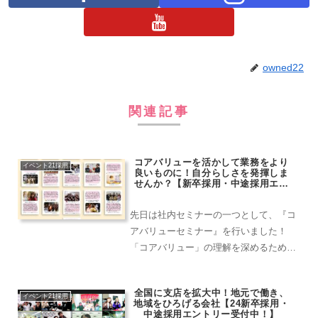
owned22
関連記事
コアバリューを活かして業務をより
イベント21採用
良いものに！自分らしさを発揮しま
せんか？【新卒採用・中途採用エン
トリー受付中！】
先日は社内セミナーの一つとして、『コ
アバリューセミナー』を行いました！
「コアバリュー」の理解を深めるため、
活用していくためにこのようなセミナー
を社内で行っています。【企業文化】と
全国に支店を拡大中！地元で働き、
【業務】は別々のものなのでしょうか？
イベント21採用
地域をひろげる会社【24新卒採用・
ということで、日常の業務とコアバリュ
中途採用エントリー受付中！】