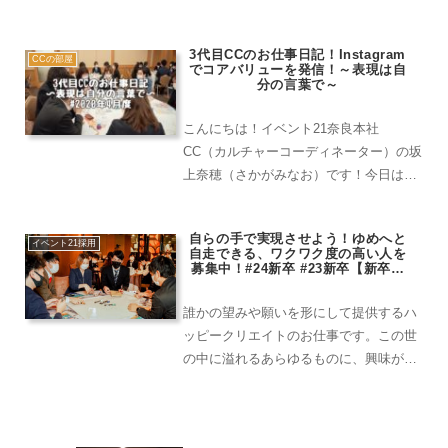
ント21は毎日お客様へハッピーをクリエ
イトしております！自分が、施工（実際
3代目CCのお仕事日記！Instagram
に現場などで会場設営などを行う部署）
CCの部屋
でコアバリューを発信！～表現は自
に所属していますので...
分の言葉で～
こんにちは！イベント21奈良本社
CC（カルチャーコーディネーター）の坂
上奈穂（さかがみなお）です！今日は私
がこの1か月間どんなことをしていたの
か紹介します！外出自粛。自宅でもでき
自らの手で実現させよう！ゆめへと
ることを探す。コロナウイルスの影響で
イベント21採用
自走できる、ワクワク度の高い人を
外出自粛をすることになり、...
募集中！#24新卒 #23新卒【新卒採
用・中途採用エントリー受付中！】
誰かの望みや願いを形にして提供するハ
ッピークリエイトのお仕事です。この世
の中に溢れるあらゆるものに、興味があ
り手に取り体験してみたい人！何にも代
えられない、驚きと感動の創造が自分の
手で実現させられます！仕事だけではな