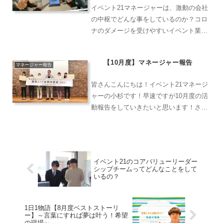
イベント21マネージャーは、激動の会社
の中枢でどんな事をしているのか？コロ
ナのダメージを受けやすいイベント業の
中でどうやって繁忙期を乗り越えていく
のか！？が書いてあります
【10月度】マネージャー報告
マネージャー報告
皆さんこんにちは！イベント21マネージ
ャーの小杉です！早速ですが10月度の活
動報告をしていきたいと思います！さて
10月度振り返りをしていきたいと思いま
すがどんな事がありましたっけ？10月度
と言ったらイベント21ではお決まりの社
内行事があるじ...
イベント21のコアバリューリーダー
シップチームってどんなことをして
いるの？
1日1物語【8月度ベストストーリ
ー】～言葉にすれば夢は叶う！希望
の現場～