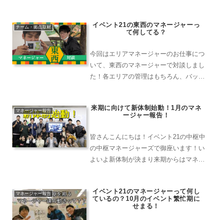
ー」へのインタビューです！どうしてそ
の役職になろうと思ったか、普段、どん
イベント21の東西のマネージャーっ
なお仕事をしているのかを聞いてみまし
チーム・拠点取材
て何してる？
た！
今回はエリアマネージャーのお仕事につ
いて、東西のマネージャーで対談しまし
た！各エリアの管理はもちろん、バック
オフィス、WEB管理なども担い、会社の
中枢として日々動いています！
来期に向けて新体制始動！1月のマネ
マネージャー報告
ージャー報告！
皆さんこんにちは！イベント21の中枢中
の中枢マネージャーズで御座います！い
よいよ新体制が決まり来期からはマネー
ジャーズは総勢８名体制になります！(ゼ
ネラルマネージャー、マネージャー合
イベント21のマネージャーって何し
同）しかしゼネラルマネージャー現3名
マネージャー報告
ているの？10月のイベント繁忙期に
はいつでも社長になれる...
せまる！