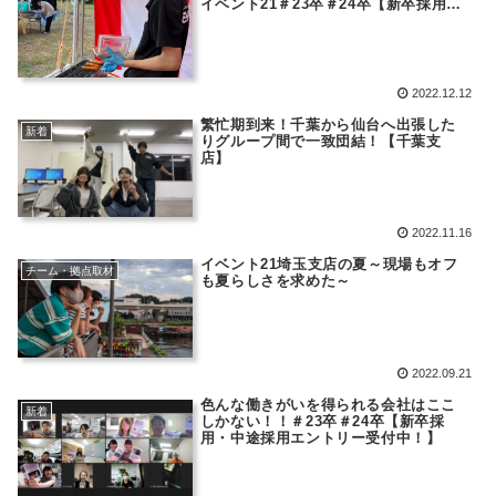
イベント21＃23卒＃24卒【新卒採用・
中途採用エントリー受付中！】
2022.12.12
繁忙期到来！千葉から仙台へ出張した
新着
りグループ間で一致団結！【千葉支
店】
2022.11.16
イベント21埼玉支店の夏～現場もオフ
チーム・拠点取材
も夏らしさを求めた～
2022.09.21
色んな働きがいを得られる会社はここ
新着
しかない！！＃23卒＃24卒【新卒採
用・中途採用エントリー受付中！】