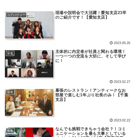
現場や説明会で大活躍！愛知支店23卒
コアバリュー
のご紹介です！【愛知支店】
2023.05.26
主体的に内定者が社員と関わる環境！
新着
一つ一つの交流を大切に、そして学び
に！
2023.02.27
幕張のレストラン！アンティークなお
新着
部屋で楽しむ1年ぶり社長のみ！【千葉
支店】
2023.02.22
なんでも挑戦できちゃう会社？！コミ
新着
ュニケーションを最も大事としている